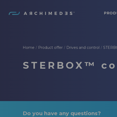
PROD
Archimedes
Home
Product offer
Drives and control
STERBO
/
/
/
STERBOX™ con
Do you have any questions?