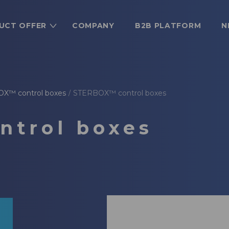
UCT OFFER
COMPANY
B2B PLATFORM
N
X™ control boxes
STERBOX™ control boxes
/
trol boxes