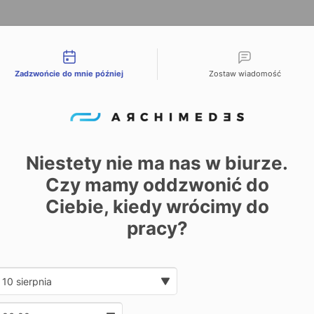
liwości kontaktu
Zadzwońcie do mnie później
Zostaw wiadomość
Niestety nie ma nas w biurze.
Czy mamy oddzwonić do
Ciebie, kiedy wrócimy do
pracy?
Date and time slection for sch
Wybierz datę
Wybierz godzinę