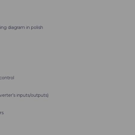
ng diagram in polish
control
verter’s inputs/outputs)
rs