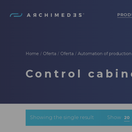
PROD
Archimedes
Home
Oferta
Oferta
Automation of production
/
/
/
Control cabin
Showing the single result
Show
20