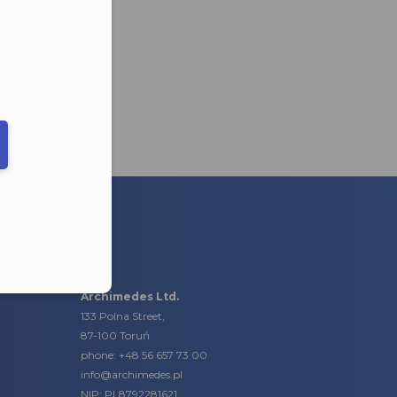
eduled call
elefonu w formacie E164
Archimedes Ltd.
133 Polna Street,
87-100 Toruń
phone:
+48 56 657 73 00
info@archimedes.pl
NIP: PL8792281621