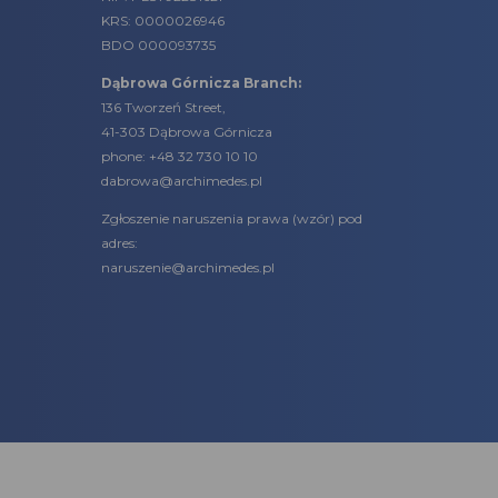
KRS: 0000026946
BDO 000093735
Dąbrowa Górnicza Branch:
136 Tworzeń Street,
41-303 Dąbrowa Górnicza
phone:
+48 32 730 10 10
dabrowa@archimedes.pl
Zgłoszenie naruszenia prawa (
wzór
) pod
adres:
naruszenie@archimedes.pl