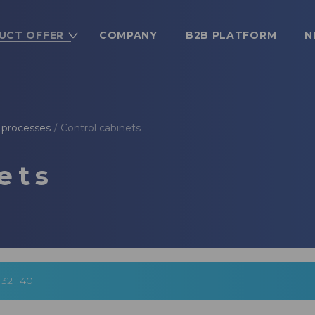
UCT OFFER
COMPANY
B2B PLATFORM
N
 processes
Control cabinets
/
ets
32
40