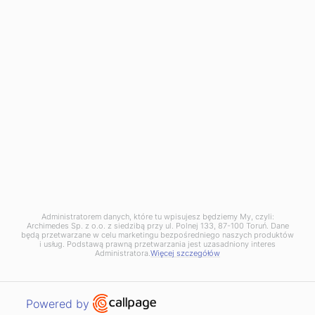
NIP: PL8792281621
KRS: 0000026946
BDO 000093735
Dąbrowa Górnicza Branch:
136 Tworzeń Street,
41-303 Dąbrowa Górnicza
phone:
+48 32 730 10 10
dabrowa@archimedes.pl
Zgłoszenie naruszenia prawa (
wzór
) pod adres:
naruszenie@archimedes.pl
Administratorem danych, które tu wpisujesz będziemy My, czyli:
Archimedes Sp. z o.o. z siedzibą przy ul. Polnej 133, 87-100 Toruń. Dane
będą przetwarzane w celu marketingu bezpośredniego naszych produktów
i usług. Podstawą prawną przetwarzania jest uzasadniony interes
Administratora.
Więcej szczegółów
© 2020 - Archimedes. All rights reserved. Powered by:
HEDEA
Open link in new window
Powered by