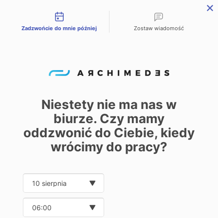
Możliwości kontaktu
Zadzwońcie do mnie później
Zostaw wiadomość
PL
EN
DE
Home
Oferta
Bezkońcowe
/
/
Bezkońcowe
Niestety nie ma nas w
biurze. Czy mamy
0
oddzwonić do Ciebie, kiedy
Show
20
32
40
wrócimy do pracy?
Date and time slection for sch
Wybierz datę
Wybierz godzinę