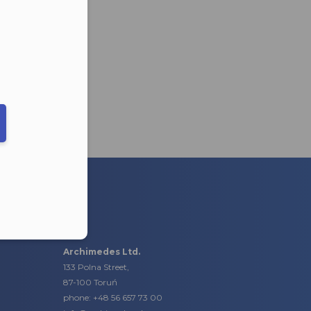
eduled call
elefonu w formacie E164
Archimedes Ltd.
133 Polna Street,
87-100 Toruń
phone:
+48 56 657 73 00