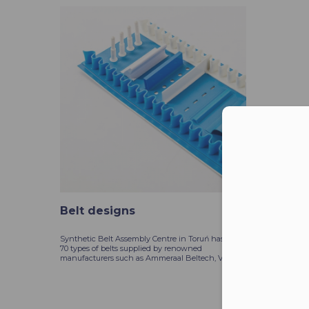
Moż
Belt designs
Synthetic Belt Assembly Centre in Toruń has over
70 types of belts supplied by renowned
manufacturers such as Ammeraal Beltech, Volta ...