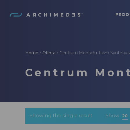
PROD
Archimedes
Home
Oferta
Centrum Montażu Taśm Syntetyc
/
/
Centrum Mont
Showing the single result
Show
20