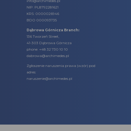
info@archimedes.pl
NIP: PL8792281621
KRS: 0000026946
BDO 000093735
Dąbrowa Górnicza Branch:
136 Tworzeń Street,
41-303 Dąbrowa Górnicza
phone:
+48 32 730 10 10
dabrowa@archimedes.pl
Zgłoszenie naruszenia prawa (
wzór
) pod
adres:
naruszenie@archimedes.pl