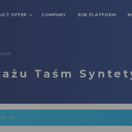
UCT OFFER
COMPANY
B2B PLATFORM
N
znych
ażu Taśm Syntet
32
40