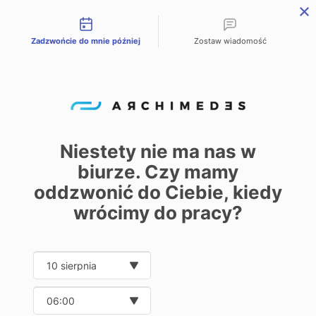
Możliwości kontaktu
Zadzwońcie do mnie później
Zostaw wiadomość
PL
EN
DE
Home
Oferta
Rings
/
/
Rings
Niestety nie ma nas w
biurze. Czy mamy
0
oddzwonić do Ciebie, kiedy
Show
20
32
40
wrócimy do pracy?
Date and time slection for sch
Wybierz datę
Wybierz godzinę