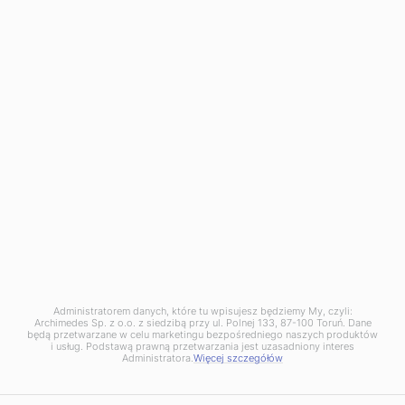
phone:
+48 56 657 73 00
info@archimedes.pl
NIP: PL8792281621
KRS: 0000026946
BDO 000093735
Dąbrowa Górnicza Branch:
136 Tworzeń Street,
41-303 Dąbrowa Górnicza
phone:
+48 32 730 10 10
dabrowa@archimedes.pl
Zgłoszenie naruszenia prawa (
wzór
) pod adres:
naruszenie@archimedes.pl
Administratorem danych, które tu wpisujesz będziemy My, czyli:
Archimedes Sp. z o.o. z siedzibą przy ul. Polnej 133, 87-100 Toruń. Dane
będą przetwarzane w celu marketingu bezpośredniego naszych produktów
i usług. Podstawą prawną przetwarzania jest uzasadniony interes
Administratora.
Więcej szczegółów