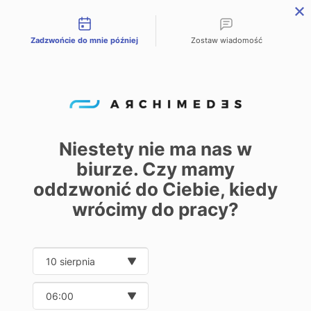
Możliwości kontaktu
Zadzwońcie do mnie później
Zostaw wiadomość
PL
EN
DE
Home
Oferta
taśmy trudnopalne
/
/
taśmy
trudnopalne
Niestety nie ma nas w
biurze. Czy mamy
0
oddzwonić do Ciebie, kiedy
wrócimy do pracy?
Show
20
32
40
Date and time slection for sch
Wybierz datę
Wybierz godzinę