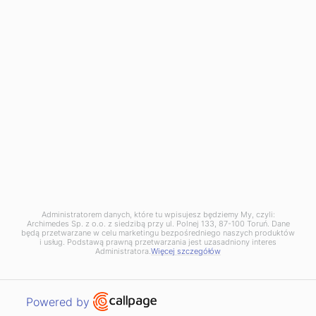
NIP: PL8792281621
KRS: 0000026946
BDO 000093735
Dąbrowa Górnicza Branch:
136 Tworzeń Street,
41-303 Dąbrowa Górnicza
phone:
+48 32 730 10 10
dabrowa@archimedes.pl
Zgłoszenie naruszenia prawa (
wzór
) pod adres:
naruszenie@archimedes.pl
Administratorem danych, które tu wpisujesz będziemy My, czyli:
Archimedes Sp. z o.o. z siedzibą przy ul. Polnej 133, 87-100 Toruń. Dane
będą przetwarzane w celu marketingu bezpośredniego naszych produktów
i usług. Podstawą prawną przetwarzania jest uzasadniony interes
Administratora.
Więcej szczegółów
© 2020 - Archimedes. All rights reserved. Powered by:
HEDEA
Open link in new window
Powered by