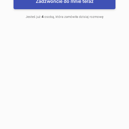
Zadzwońcie do mnie teraz
Jesteś już
4
osobą, która zamówiła dzisiaj rozmowę
TOMRA sorters for
sorting fresh and frozen
vegetables
TOMRA offers ready-made solutions
for sorting fresh and frozen
vegetables, both whole and cut.
Our partners