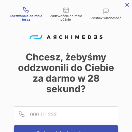
Możliwości kontaktu
Zadzwońcie do mnie
Zadzwońcie do mnie
PL
EN
DE
Zostaw wiadomość
teraz
później
Home
Oferta
warzywa świeże
/
/
warzywa świeże
Chcesz, żebyśmy
oddzwonili do Ciebie
0
za darmo w 28
sekund?
Show
20
32
40
Podaj
Numer