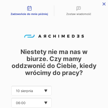
Możliwości kontaktu
Zadzwońcie do mnie później
Zostaw wiadomość
PL
EN
DE
Home
Oferta
Watt Drive helical-worm gearboxes
/
/
Watt Drive
helical-worm
Niestety nie ma nas w
gearboxes
biurze. Czy mamy
0
oddzwonić do Ciebie, kiedy
wrócimy do pracy?
Date and time slection for sch
Show
Wybierz datę
20
32
40
Wybierz godzinę