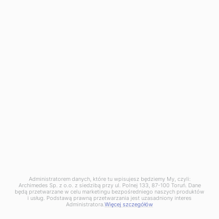
87-100 Toruń
phone:
+48 56 657 73 00
info@archimedes.pl
NIP: PL8792281621
KRS: 0000026946
BDO 000093735
Dąbrowa Górnicza Branch:
136 Tworzeń Street,
41-303 Dąbrowa Górnicza
phone:
+48 32 730 10 10
dabrowa@archimedes.pl
Zgłoszenie naruszenia prawa (
wzór
) pod adres:
naruszenie@archimedes.pl
Administratorem danych, które tu wpisujesz będziemy My, czyli:
Archimedes Sp. z o.o. z siedzibą przy ul. Polnej 133, 87-100 Toruń. Dane
będą przetwarzane w celu marketingu bezpośredniego naszych produktów
i usług. Podstawą prawną przetwarzania jest uzasadniony interes
Administratora.
Więcej szczegółów