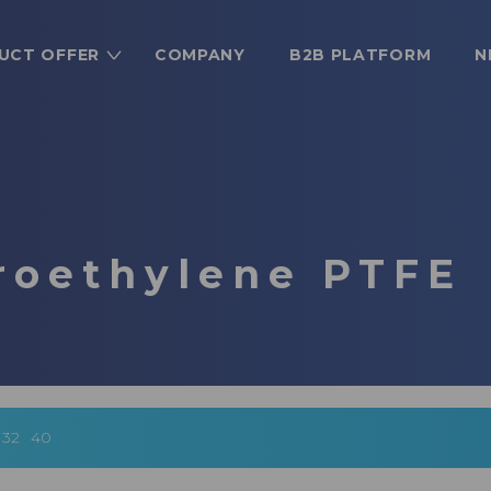
UCT OFFER
COMPANY
B2B PLATFORM
N
oroethylene PTFE
32
40