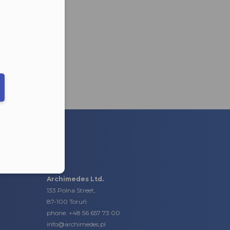
eduled call
elefonu w formacie E164
Archimedes Ltd.
133 Polna Street,
87-100 Toruń
phone:
+48 56 657 73 00
info@archimedes.pl