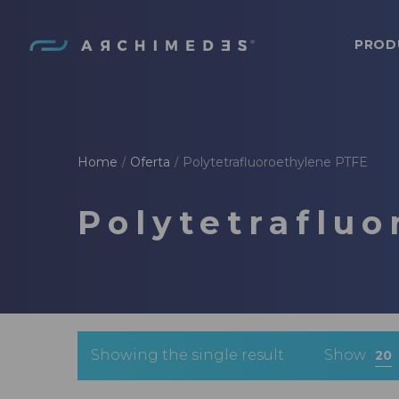
PROD
Archimedes
Home
Oferta
Polytetrafluoroethylene PTFE
/
/
Polytetraflu
Showing the single result
Show
20