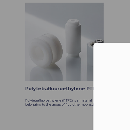
Moż
Polytetrafluoroethylene PTFE
Polytetrafluoroethylene (PTFE) is a material
belonging to the group of fluorothermoplastics.