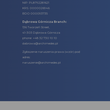
NIP: PL8792281621
KRS: 0000026946
BDO 000093735
Dąbrowa Górnicza Branch:
136 Tworzeń Street,
41-303 Dąbrowa Górnicza
phone:
+48 32 730 10 10
dabrowa@archimedes.pl
Zgłoszenie naruszenia prawa (
wzór
) pod
adres:
naruszenie@archimedes.pl