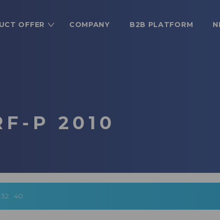
UCT OFFER
COMPANY
B2B PLATFORM
N
RF-P 2010
32
40