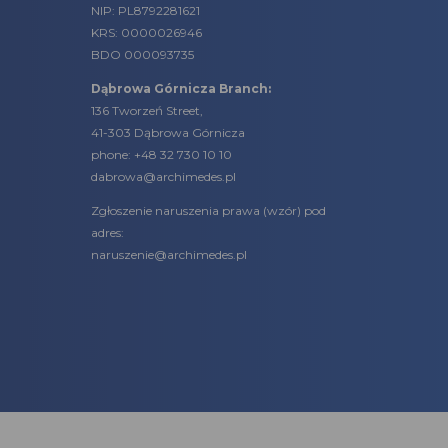
NIP: PL8792281621
KRS: 0000026946
BDO 000093735
Dąbrowa Górnicza Branch:
136 Tworzeń Street,
41-303 Dąbrowa Górnicza
phone:
+48 32 730 10 10
dabrowa@archimedes.pl
Zgłoszenie naruszenia prawa (
wzór
) pod
adres:
naruszenie@archimedes.pl