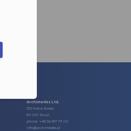
eduled call
elefonu w formacie E164
Archimedes Ltd.
133 Polna Street,
87-100 Toruń
phone:
+48 56 657 73 00
info@archimedes.pl