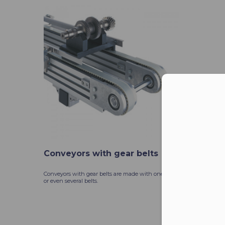
Moż
Conveyors with gear belts
Conveyors with gear belts are made with one, two
or even several belts.