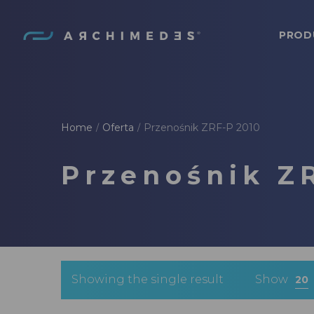
PROD
Archimedes
Home
Oferta
Przenośnik ZRF-P 2010
/
/
Przenośnik Z
Showing the single result
Show
20