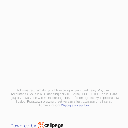
info@archimedes.pl
NIP: PL8792281621
KRS: 0000026946
BDO 000093735
Dąbrowa Górnicza Branch:
136 Tworzeń Street,
41-303 Dąbrowa Górnicza
phone:
+48 32 730 10 10
dabrowa@archimedes.pl
Zgłoszenie naruszenia prawa (
wzór
) pod adres:
naruszenie@archimedes.pl
Administratorem danych, które tu wpisujesz będziemy My, czyli:
Archimedes Sp. z o.o. z siedzibą przy ul. Polnej 133, 87-100 Toruń. Dane
będą przetwarzane w celu marketingu bezpośredniego naszych produktów
i usług. Podstawą prawną przetwarzania jest uzasadniony interes
Administratora.
Więcej szczegółów
© 2020 - Archimedes. All rights reserved. Powered by:
HEDEA
Open link in new window
Powered by