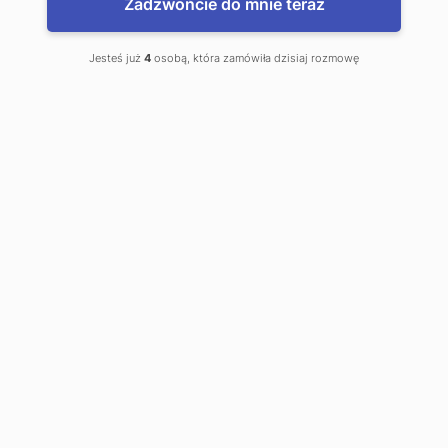
Zadzwońcie do mnie teraz
Jesteś już
4
osobą, która zamówiła dzisiaj rozmowę
Conveyors with gear belts
Conveyors with gear belts are made
with one, two or even several belts.
Our partners