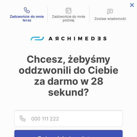
Możliwości kontaktu
Zadzwońcie do mnie
Zadzwońcie do mnie
PL
EN
DE
Zostaw wiadomość
teraz
później
Home
Oferta
Przenośniki z pasami zębatymi
/
/
Przenośniki z
Chcesz, żebyśmy
pasami zębatymi
oddzwonili do Ciebie
0
za darmo w 28
sekund?
Show
20
32
40
Podaj
Numer