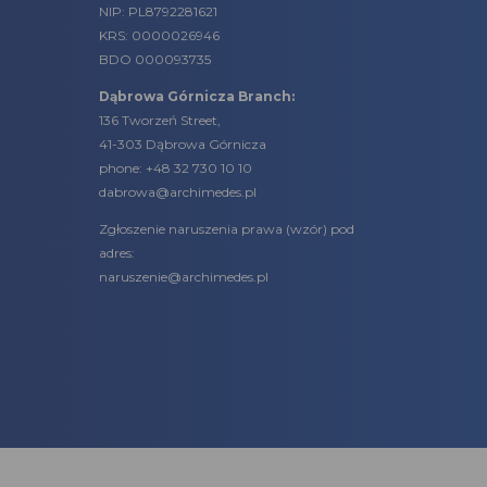
NIP: PL8792281621
KRS: 0000026946
BDO 000093735
Dąbrowa Górnicza Branch:
136 Tworzeń Street,
41-303 Dąbrowa Górnicza
phone:
+48 32 730 10 10
dabrowa@archimedes.pl
Zgłoszenie naruszenia prawa (
wzór
) pod
adres:
naruszenie@archimedes.pl