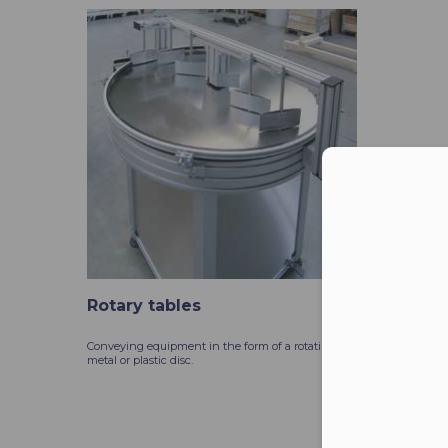
Moż
Rotary tables
Conveying equipment in the form of a rotating
metal or plastic disc.