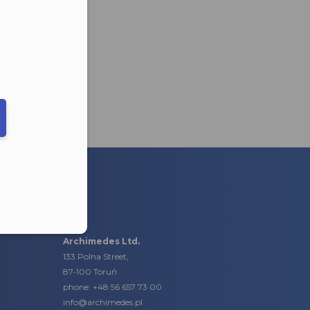
eduled call
elefonu w formacie E164
Archimedes Ltd.
133 Polna Street,
87-100 Toruń
phone:
+48 56 657 73 00
info@archimedes.pl