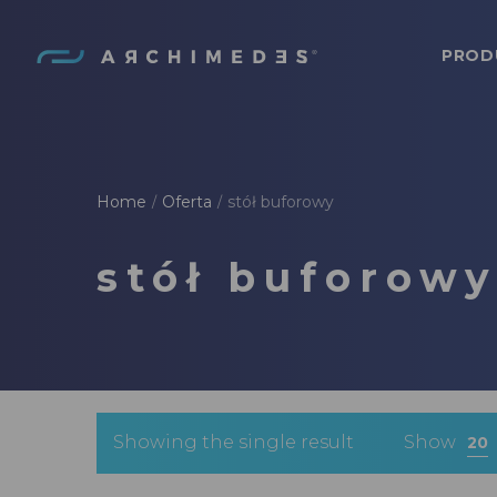
PROD
Archimedes
Home
Oferta
stół buforowy
/
/
stół buforow
Showing the single result
Show
20