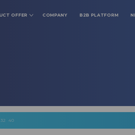
UCT OFFER
COMPANY
B2B PLATFORM
N
y
32
40