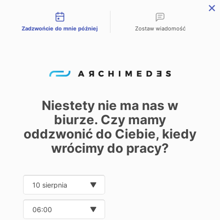
Możliwości kontaktu
Zadzwońcie do mnie później
Zostaw wiadomość
PL
EN
DE
Home
Oferta
Taśmy niezbędne w procesie produkcji
/
/
Taśmy niezbędne
w procesie
Niestety nie ma nas w
produkcji
biurze. Czy mamy
0
oddzwonić do Ciebie, kiedy
wrócimy do pracy?
Date and time slection for sch
Show
Wybierz datę
20
32
40
Wybierz godzinę