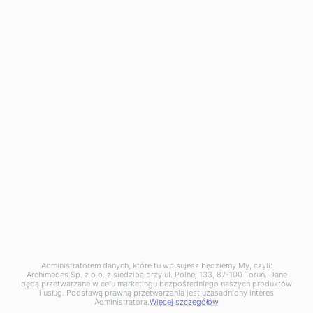
133 Polna Street,
87-100 Toruń
phone:
+48 56 657 73 00
info@archimedes.pl
NIP: PL8792281621
KRS: 0000026946
BDO 000093735
Dąbrowa Górnicza Branch:
136 Tworzeń Street,
41-303 Dąbrowa Górnicza
phone:
+48 32 730 10 10
dabrowa@archimedes.pl
Zgłoszenie naruszenia prawa (
wzór
) pod adres:
naruszenie@archimedes.pl
Administratorem danych, które tu wpisujesz będziemy My, czyli:
Archimedes Sp. z o.o. z siedzibą przy ul. Polnej 133, 87-100 Toruń. Dane
będą przetwarzane w celu marketingu bezpośredniego naszych produktów
i usług. Podstawą prawną przetwarzania jest uzasadniony interes
Administratora.
Więcej szczegółów