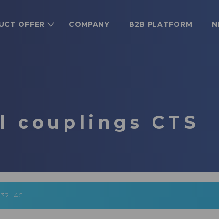
UCT OFFER
COMPANY
B2B PLATFORM
N
l couplings CTS
32
40