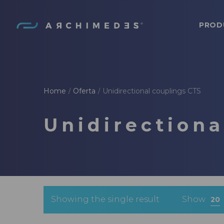
PROD
Archimedes
Home
Oferta
Unidirectional couplings CTS
/
/
Unidirectiona
Showing the single result
Show
20