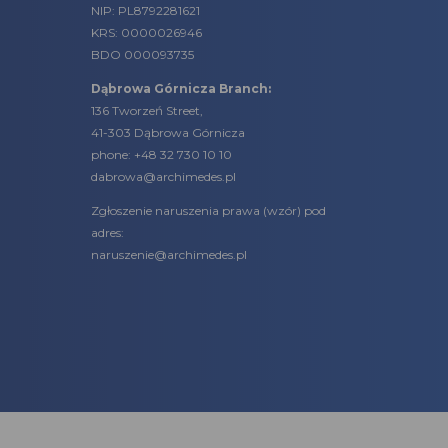
NIP: PL8792281621
KRS: 0000026946
BDO 000093735
Dąbrowa Górnicza Branch:
136 Tworzeń Street,
41-303 Dąbrowa Górnicza
phone:
+48 32 730 10 10
dabrowa@archimedes.pl
Zgłoszenie naruszenia prawa (
wzór
) pod
adres:
naruszenie@archimedes.pl