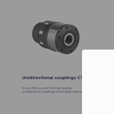
Moż
Unidirectional couplings CTS
In our offer you will find high quality
unidirectional couplings of the Italian brand C.T.S.