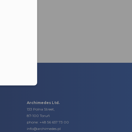
lefonu w formacie E164
Archimedes Ltd.
133 Polna Street,
87-100 Toruń
phone:
+48 56 657 73 00
info@archimedes.pl