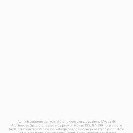
Zakład produkcyjny w Dąbrowie Górniczej:
ul. Tworzeń 136
41-303 Dąbrowa Górnicza
tel. +48 667 257 777
dabrowa@archimedes.pl
Zgłoszenie naruszenia prawa (
wzór
) pod adresem:
naruszenie@archimedes.pl
Administratorem danych, które tu wpisujesz będziemy My, czyli:
Archimedes Sp. z o.o. z siedzibą przy ul. Polnej 133, 87-100 Toruń. Dane
będą przetwarzane w celu marketingu bezpośredniego naszych produktów