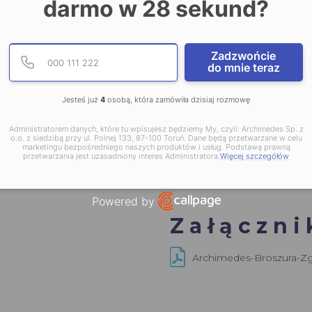
darmo w 28 sekund?
Podaj poprawny numer te
Numer telefonu
Zadzwońcie
do mnie teraz
Jesteś już
4
osobą, która zamówiła dzisiaj rozmowę
Administratorem danych, które tu wpisujesz będziemy My, czyli: Archimedes Sp. z
o.o. z siedzibą przy ul. Polnej 133, 87-100 Toruń. Dane będą przetwarzane w celu
marketingu bezpośredniego naszych produktów i usług. Podstawą prawną
przetwarzania jest uzasadniony interes Administratora.
Więcej szczegółów
Powered by
Open link in new window
Załączni
Archimedes-Broszura-Zg