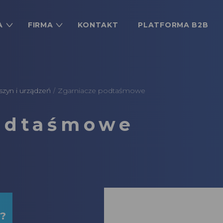
A
FIRMA
KONTAKT
PLATFORMA B2B
yn i urządzeń
Zgarniacze podtaśmowe
/
odtaśmowe
u?