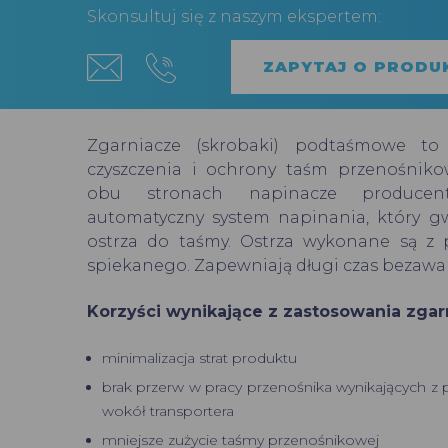
Skonsultuj się z naszym ekspertem:
ZAPYTAJ O PRODU
Zgarniacze (skrobaki) podtaśmowe to 
czyszczenia i ochrony taśm przenośni
obu stronach napinacze producen
automatyczny system napinania, który gw
ostrza do taśmy. Ostrza wykonane są z 
spiekanego. Zapewniają długi czas bezawar
Korzyści wynikające z zastosowania zgar
minimalizacja strat produktu
brak przerw w pracy przenośnika wynikających z 
wokół transportera
mniejsze zużycie taśmy przenośnikowej