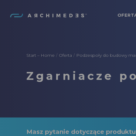
OFERT
Archimedes
Start – Home
Oferta
Podzespoły do budowy masz
/
/
Zgarniacze p
Masz pytanie dotyczące produkt