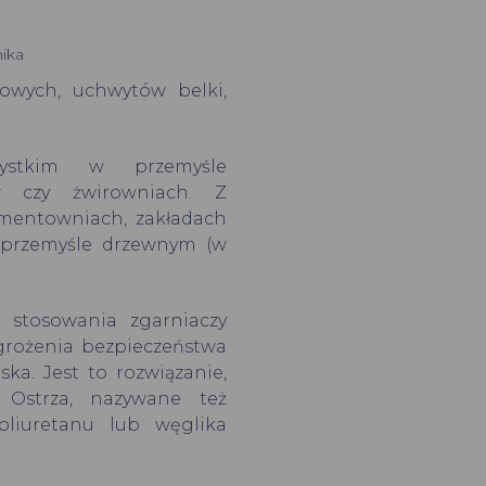
ika
owych, uchwytów belki,
zystkim w przemyśle
w czy żwirowniach. Z
mentowniach, zakładach
 przemyśle drzewnym (w
 stosowania zgarniaczy
rożenia bezpieczeństwa
ka. Jest to rozwiązanie,
. Ostrza, nazywane też
liuretanu lub węglika