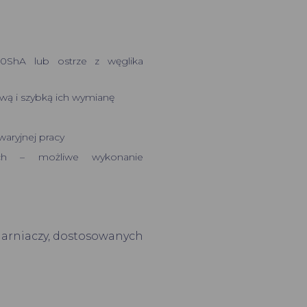
90ShA lub ostrze z węglika
wą i szybką ich wymianę
waryjnej pracy
ach – możliwe wykonanie
garniaczy, dostosowanych