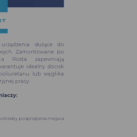
KT
urządzenia służące do
kowych. Zamontowane po
ta Rosta zapewniają
arantuje idealny docisk
poliuretanu lub węglika
yjnej pracy.
niaczy:
potrzeby posprzątania miejsca