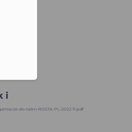
lefonu w formacie E164
ki
arniacze-do-taśm-ROSTA-PL-2022-11.pdf