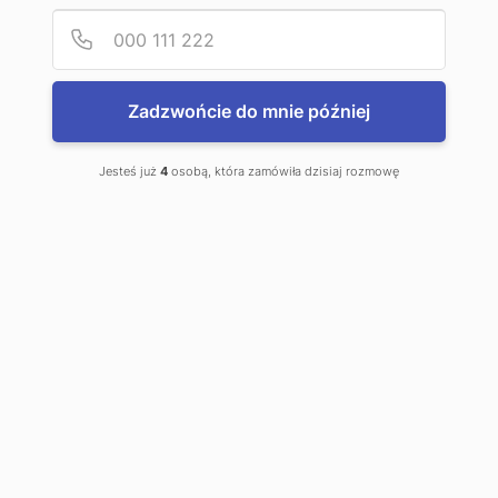
Podaj
Numer
Zadzwońcie do mnie później
Jesteś już
4
osobą, która zamówiła dzisiaj rozmowę
Przekładnie walcowe-
stożkowe Watt Drive
Przekładnie walcowo-stożkowe
są
typem przekładni zębatych
składających się z co najmniej dwó...
Partnerzy