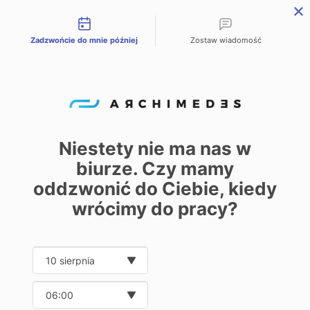
Możliwości kontaktu
Zadzwońcie do mnie później
Zostaw wiadomość
PL
EN
DE
Start – Home
Oferta
Przekładnie walcowe-stożkowe Watt Drive
/
/
Przekładnie
walcowe-
Niestety nie ma nas w
stożkowe Watt
biurze. Czy mamy
0
oddzwonić do Ciebie, kiedy
Drive
wrócimy do pracy?
Date and time slection for sch
Wybierz datę
Pokaż
30
50
100
250
Wybierz godzinę