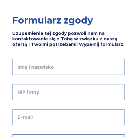
Formularz zgody
Uzupełnienie tej zgody pozwoli nam na
kontaktowanie się z Tobą w związku z naszą
ofertą i Twoimi potrzebami! Wypełnij formularz:
I
m
i
ę
i
N
n
I
a
P
z
f
w
i
A
i
r
d
s
m
r
k
y
e
o
*
s
T