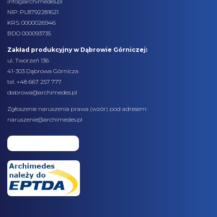
info@archimedes.pl
NIP: PL8792281621
KRS: 0000026946
BDO 000093735
Zakład produkcyjny w Dąbrowie Górniczej:
ul. Tworzeń 136
41-303 Dąbrowa Górnicza
tel. +48 667 257 777
dabrowa@archimedes.pl
Zgłoszenie naruszenia prawa (
wzór
) pod adresem:
naruszenie@archimedes.pl