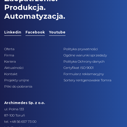
Produkcja.
Automatyzacja.
Linkedin
Facebook
Youtube
Oferta
Polityka prywatności
Firma
Ogólne warunki sprzedaży
Kariera
Polityka Ochrony danych
Aktualności
Certyfikat ISO 9001
Kontakt
Formularz reklamacyjny
Projekty unijne
Sortery rentgenowskie Tomra
Pliki do pobrania
Archimedes Sp. z o.o.
ul. Polna 133
87-100 Toruń
tel.
+48 56 657 73 00