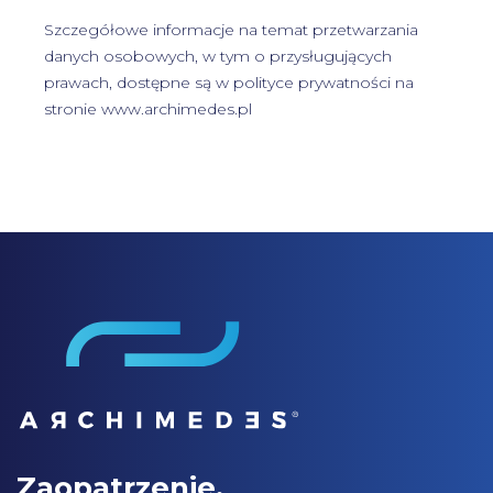
Szczegółowe informacje na temat przetwarzania
danych osobowych, w tym o przysługujących
prawach, dostępne są w
polityce prywatności
na
stronie www.archimedes.pl
Zaopatrzenie.