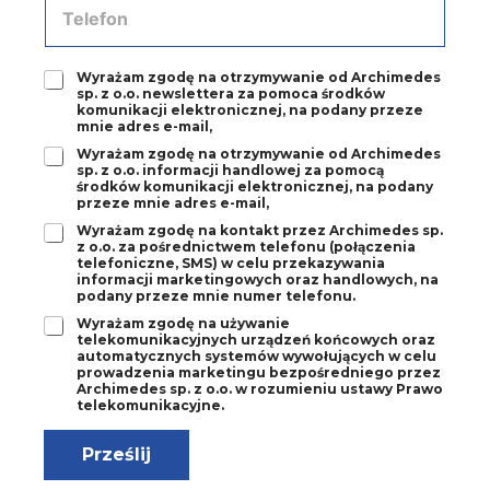
*
e
e
-
l
m
e
a
Z
Wyrażam zgodę na otrzymywanie od Archimedes
f
sp. z o.o. newslettera za pomoca środków
i
g
o
komunikacji elektronicznej, na podany przeze
l
o
n
mnie adres e-mail,
*
d
*
Z
Wyrażam zgodę na otrzymywanie od Archimedes
a
sp. z o.o. informacji handlowej za pomocą
g
1
środków komunikacji elektronicznej, na podany
o
*
przeze mnie adres e-mail,
d
Z
Wyrażam zgodę na kontakt przez Archimedes sp.
a
z o.o. za pośrednictwem telefonu (połączenia
g
2
telefoniczne, SMS) w celu przekazywania
o
*
informacji marketingowych oraz handlowych, na
d
podany przeze mnie numer telefonu.
a
Z
Wyrażam zgodę na używanie
3
telekomunikacyjnych urządzeń końcowych oraz
g
*
automatycznych systemów wywołujących w celu
o
prowadzenia marketingu bezpośredniego przez
d
Archimedes sp. z o.o. w rozumieniu ustawy Prawo
a
telekomunikacyjne.
4
*
Prześlij