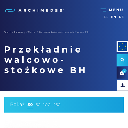
PL
EN
DE
Start – Home
Oferta
Przekładnie walcowo-stożkowe BH
/
/
Przekładnie
walcowo-
stożkowe BH
0
Pokaż
30
50
100
250