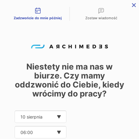
Możliwości kontaktu
Zadzwońcie do mnie później
Zostaw wiadomość
PL
EN
DE
Start – Home
Oferta
Przekładnie walcowo-stożkowe Bonfiglioli
/
/
Przekładnie
walcowo-
Niestety nie ma nas w
stożkowe
biurze. Czy mamy
0
oddzwonić do Ciebie, kiedy
Bonfiglioli
wrócimy do pracy?
Date and time slection for sch
Wybierz datę
Pokaż
30
50
100
250
Wybierz godzinę