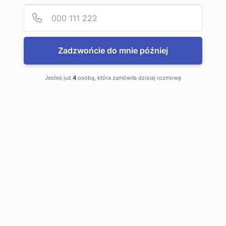
Podaj
Numer
Zadzwońcie do mnie później
Jesteś już
4
osobą, która zamówiła dzisiaj rozmowę
Przekładnie walcowo-
stożkowe Bonfiglioli
Przekładnie walcowo-stożkowe są
typem przekładni zębatych
składających się z co najmniej
dwóch stopni ...
Partnerzy