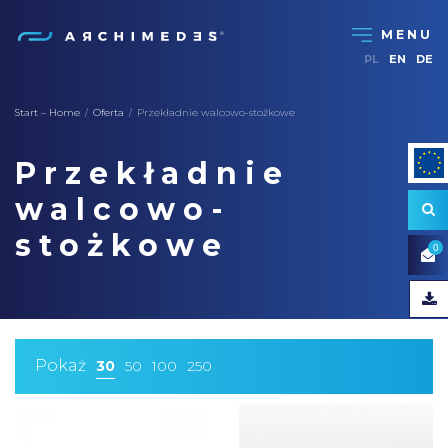
PL
EN
DE
Start – Home
Oferta
Przekładnie walcowo-stożkowe
/
/
Przekładnie
walcowo-
stożkowe
0
Pokaż
30
50
100
250