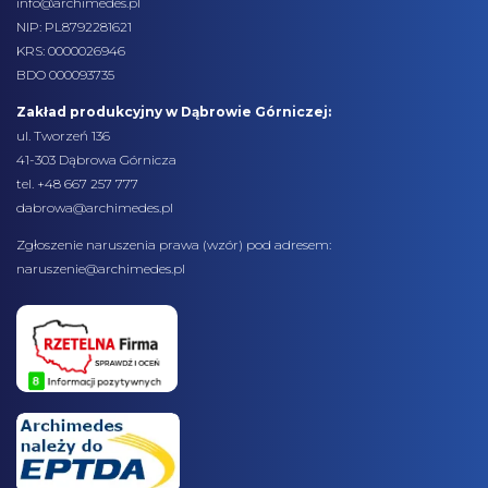
info@archimedes.pl
NIP: PL8792281621
KRS: 0000026946
BDO 000093735
Zakład produkcyjny w Dąbrowie Górniczej:
ul. Tworzeń 136
41-303 Dąbrowa Górnicza
tel. +48 667 257 777
dabrowa@archimedes.pl
Zgłoszenie naruszenia prawa (
wzór
) pod adresem:
naruszenie@archimedes.pl