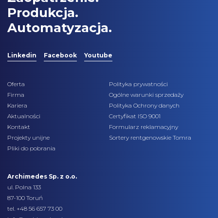
Produkcja.
Automatyzacja.
Linkedin
Facebook
Youtube
Oferta
Polityka prywatności
Firma
Ogólne warunki sprzedaży
Kariera
Polityka Ochrony danych
Aktualności
Certyfikat ISO 9001
Kontakt
Formularz reklamacyjny
Projekty unijne
Sortery rentgenowskie Tomra
Pliki do pobrania
Archimedes Sp. z o.o.
ul. Polna 133
87-100 Toruń
tel.
+48 56 657 73 00