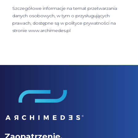
Szczegółowe informacje na temat przetwarzania
danych osobowych, w tym o przysługujących
prawach, dostępne są w
polityce prywatności
na
stronie www.archimedes.pl
Zaopatrzenie.