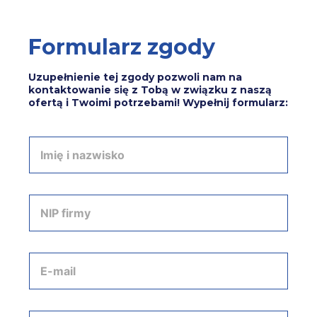
Formularz zgody
Uzupełnienie tej zgody pozwoli nam na
kontaktowanie się z Tobą w związku z naszą
ofertą i Twoimi potrzebami! Wypełnij formularz:
I
m
i
ę
i
N
n
I
a
P
z
f
w
i
A
i
r
d
s
m
r
k
y
e
o
*
s
T