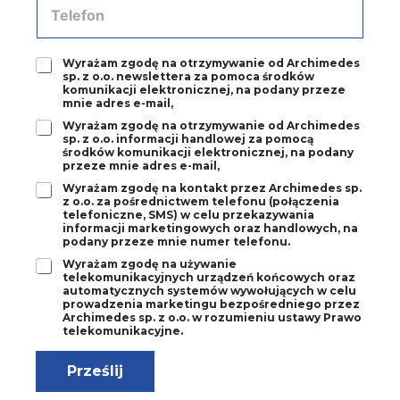
*
e
e
-
l
m
e
a
Z
Wyrażam zgodę na otrzymywanie od Archimedes
f
sp. z o.o. newslettera za pomoca środków
i
g
o
komunikacji elektronicznej, na podany przeze
l
o
n
mnie adres e-mail,
*
d
*
Z
Wyrażam zgodę na otrzymywanie od Archimedes
a
sp. z o.o. informacji handlowej za pomocą
g
1
środków komunikacji elektronicznej, na podany
o
*
przeze mnie adres e-mail,
d
Z
Wyrażam zgodę na kontakt przez Archimedes sp.
a
z o.o. za pośrednictwem telefonu (połączenia
g
2
telefoniczne, SMS) w celu przekazywania
o
*
informacji marketingowych oraz handlowych, na
d
podany przeze mnie numer telefonu.
a
Z
Wyrażam zgodę na używanie
3
telekomunikacyjnych urządzeń końcowych oraz
g
*
automatycznych systemów wywołujących w celu
o
prowadzenia marketingu bezpośredniego przez
d
Archimedes sp. z o.o. w rozumieniu ustawy Prawo
a
telekomunikacyjne.
4
*
Prześlij