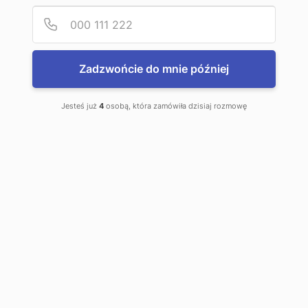
Podaj
Numer
Zadzwońcie do mnie później
Przenośniki rolkowe
(wałkowe)
Jesteś już
4
osobą, która zamówiła dzisiaj rozmowę
Przenośniki rolkowe
(wałkowe)
przeznaczone są do
transportu elementów o
regularnych kształtach takich jak
skrzynki, ...
Partnerzy