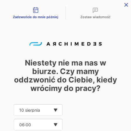
Możliwości kontaktu
Zadzwońcie do mnie później
Zostaw wiadomość
PL
EN
DE
Start – Home
Oferta
Przenośnik RBT-P 2255
/
/
Przenośnik RBT-P
2255
Niestety nie ma nas w
biurze. Czy mamy
0
oddzwonić do Ciebie, kiedy
wrócimy do pracy?
Pokaż
30
50
100
250
Date and time slection for sch
Wybierz datę
Wybierz godzinę