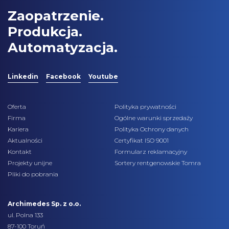
Zaopatrzenie.
Produkcja.
Automatyzacja.
Linkedin
Facebook
Youtube
Oferta
Polityka prywatności
Firma
Ogólne warunki sprzedaży
Kariera
Polityka Ochrony danych
Aktualności
Certyfikat ISO 9001
Kontakt
Formularz reklamacyjny
Projekty unijne
Sortery rentgenowskie Tomra
Pliki do pobrania
Archimedes Sp. z o.o.
ul. Polna 133
87-100 Toruń