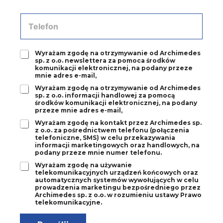
y
e
o
*
s
T
*
e
e
-
l
m
e
a
Z
Wyrażam zgodę na otrzymywanie od Archimedes
f
sp. z o.o. newslettera za pomoca środków
i
g
o
komunikacji elektronicznej, na podany przeze
l
o
n
mnie adres e-mail,
*
d
*
Z
Wyrażam zgodę na otrzymywanie od Archimedes
a
sp. z o.o. informacji handlowej za pomocą
g
1
środków komunikacji elektronicznej, na podany
o
*
przeze mnie adres e-mail,
d
Z
Wyrażam zgodę na kontakt przez Archimedes sp.
a
z o.o. za pośrednictwem telefonu (połączenia
g
2
telefoniczne, SMS) w celu przekazywania
o
*
informacji marketingowych oraz handlowych, na
d
podany przeze mnie numer telefonu.
a
Z
Wyrażam zgodę na używanie
3
telekomunikacyjnych urządzeń końcowych oraz
g
*
automatycznych systemów wywołujących w celu
o
prowadzenia marketingu bezpośredniego przez
d
Archimedes sp. z o.o. w rozumieniu ustawy Prawo
a
telekomunikacyjne.
4
*