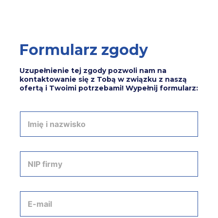
Formularz zgody
Uzupełnienie tej zgody pozwoli nam na
kontaktowanie się z Tobą w związku z naszą
ofertą i Twoimi potrzebami! Wypełnij formularz:
I
m
i
ę
i
N
n
I
a
P
z
f
w
i
A
i
r
d
s
m
r
k