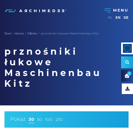
PL
EN
DE
Start – Home
Oferta
prznośniki łukowe Maschinenbau Kitz
/
/
prznośniki
łukowe
Maschinenbau
0
Kitz
Pokaż
30
50
100
250