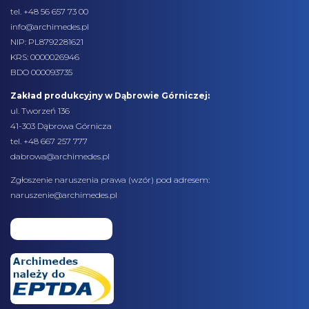
tel.
+48 56 657 73 00
info@archimedes.pl
NIP: PL8792281621
KRS: 0000026946
BDO 000093735
Zakład produkcyjny w Dąbrowie Górniczej:
ul. Tworzeń 136
41-303 Dąbrowa Górnicza
tel. +48 667 257 777
dabrowa@archimedes.pl
Zgłoszenie naruszenia prawa (
wzór
) pod adresem:
naruszenie@archimedes.pl