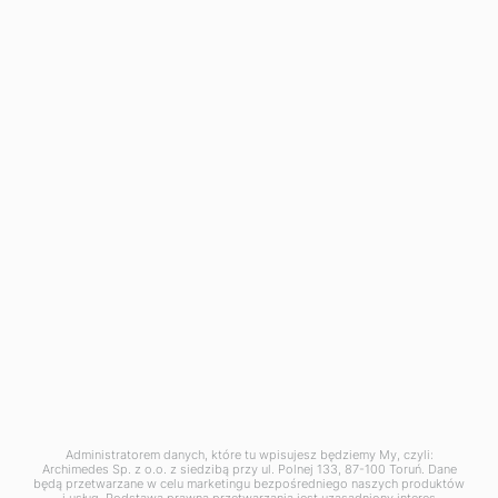
Zakład produkcyjny w Dąbrowie Górniczej:
ul. Tworzeń 136
41-303 Dąbrowa Górnicza
tel. +48 667 257 777
dabrowa@archimedes.pl
Zgłoszenie naruszenia prawa (
wzór
) pod adresem:
naruszenie@archimedes.pl
Administratorem danych, które tu wpisujesz będziemy My, czyli:
Archimedes Sp. z o.o. z siedzibą przy ul. Polnej 133, 87-100 Toruń. Dane
będą przetwarzane w celu marketingu bezpośredniego naszych produktów