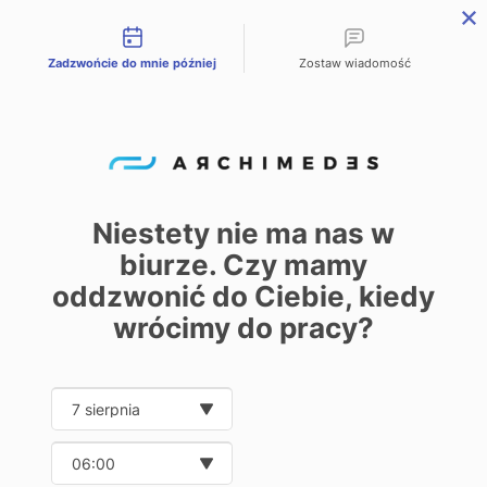
Możliwości kontaktu
Zadzwońcie do mnie później
Zostaw wiadomość
PL
EN
DE
Start – Home
Oferta
PVDF пластик
/
/
PVDF пластик
Niestety nie ma nas w
biurze. Czy mamy
0
oddzwonić do Ciebie, kiedy
Pokaż
30
50
100
250
wrócimy do pracy?
Date and time slection for sch
Wybierz datę
Wybierz godzinę