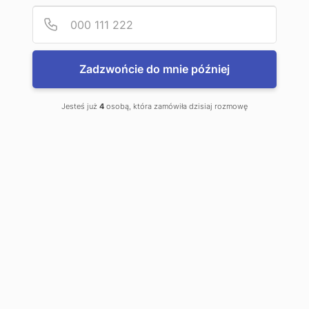
Podaj
Numer
Zadzwońcie do mnie później
Przenośniki łukowe
Przenośniki łukowe
służą do zmiany
Jesteś już
4
osobą, która zamówiła dzisiaj rozmowę
kierunku transportu towaru w
płaszczyźnie poziomej. W ofercie
firmy ...
Partnerzy
Formularz zgody