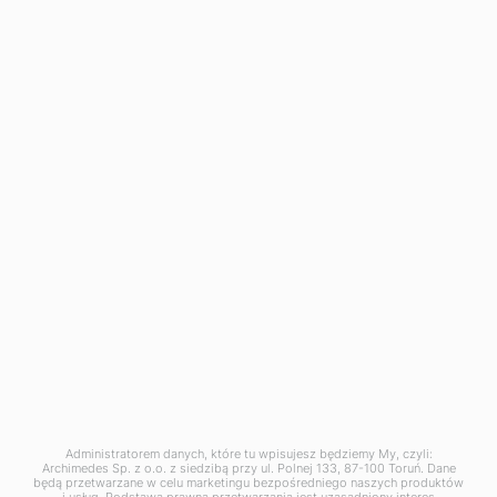
Zakład produkcyjny w Dąbrowie Górniczej:
ul. Tworzeń 136
41-303 Dąbrowa Górnicza
tel. +48 667 257 777
dabrowa@archimedes.pl
Zgłoszenie naruszenia prawa (
wzór
) pod adresem:
naruszenie@archimedes.pl
Administratorem danych, które tu wpisujesz będziemy My, czyli:
Archimedes Sp. z o.o. z siedzibą przy ul. Polnej 133, 87-100 Toruń. Dane
będą przetwarzane w celu marketingu bezpośredniego naszych produktów