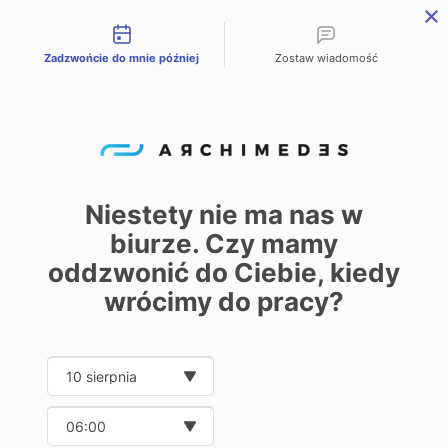
Możliwości kontaktu
Zadzwońcie do mnie później
Zostaw wiadomość
PL
EN
DE
Start – Home
Oferta
RBS-P 2255
/
/
RBS-P 2255
Niestety nie ma nas w
biurze. Czy mamy
0
oddzwonić do Ciebie, kiedy
Pokaż
30
50
100
250
wrócimy do pracy?
Date and time slection for sch
Wybierz datę
Wybierz godzinę