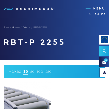
PL
EN
DE
Start – Home
Oferta
RBT-P 2255
/
/
RBT-P 2255
0
Pokaż
30
50
100
250