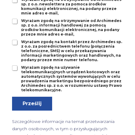
f
sp. z o.o. newslettera za pomoca środków
i
g
o
komunikacji elektronicznej, na podany przeze
l
o
n
mnie adres e-mail,
*
d
*
Z
Wyrażam zgodę na otrzymywanie od Archimedes
a
sp. z o.o. informacji handlowej za pomocą
g
1
środków komunikacji elektronicznej, na podany
o
*
przeze mnie adres e-mail,
d
Z
Wyrażam zgodę na kontakt przez Archimedes sp.
a
z o.o. za pośrednictwem telefonu (połączenia
g
2
telefoniczne, SMS) w celu przekazywania
o
*
informacji marketingowych oraz handlowych, na
d
podany przeze mnie numer telefonu.
a
Z
Wyrażam zgodę na używanie
3
telekomunikacyjnych urządzeń końcowych oraz
g
*
automatycznych systemów wywołujących w celu
o
prowadzenia marketingu bezpośredniego przez
d
Archimedes sp. z o.o. w rozumieniu ustawy Prawo
a
telekomunikacyjne.
4
*
Prześlij
Szczegółowe informacje na temat przetwarzania
danych osobowych, w tym o przysługujących