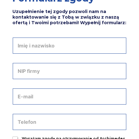
Uzupełnienie tej zgody pozwoli nam na
kontaktowanie się z Tobą w związku z naszą
ofertą i Twoimi potrzebami! Wypełnij formularz:
I
m
i
ę
i
N
n
I
a
P
z
f
w
i
A
i
r
d
s
m
r
k
y
e
o
*
s
T
*
e
e
-
l
m
e
a
Z
Wyrażam zgodę na otrzymywanie od Archimedes