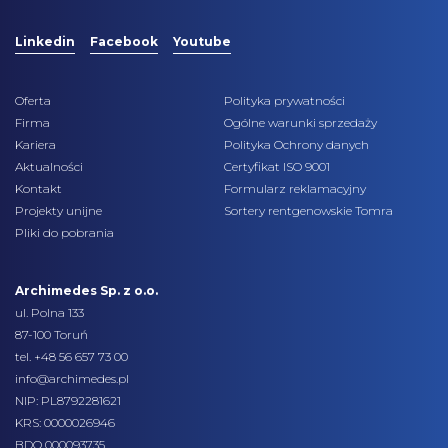
Linkedin
Facebook
Youtube
Oferta
Polityka prywatności
Firma
Ogólne warunki sprzedaży
Kariera
Polityka Ochrony danych
Aktualności
Certyfikat ISO 9001
Kontakt
Formularz reklamacyjny
Projekty unijne
Sortery rentgenowskie Tomra
Pliki do pobrania
Archimedes Sp. z o.o.
ul. Polna 133
87-100 Toruń
tel.
+48 56 657 73 00
info@archimedes.pl
NIP: PL8792281621
KRS: 0000026946
BDO 000093735