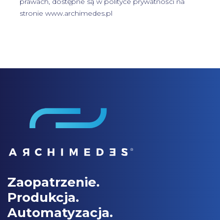
prawach, dostępne są w
polityce prywatności
na
stronie www.archimedes.pl
Zaopatrzenie.
Produkcja.
Automatyzacja.