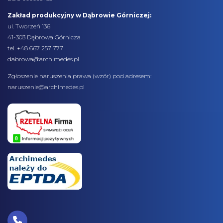
Zakład produkcyjny w Dąbrowie Górniczej:
ul. Tworzeń 136
41-303 Dąbrowa Górnicza
tel. +48 667 257 777
dabrowa@archimedes.pl
Zgłoszenie naruszenia prawa (
wzór
) pod adresem:
naruszenie@archimedes.pl