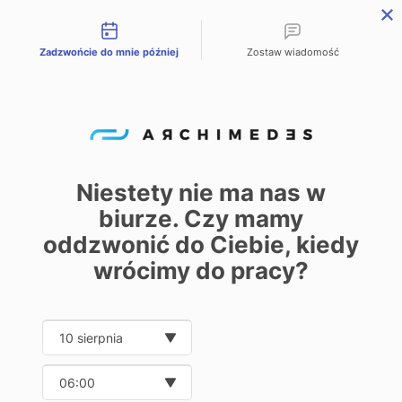
Możliwości kontaktu
Zadzwońcie do mnie później
Zostaw wiadomość
PL
EN
DE
Start – Home
Oferta
ROSTA
/
/
ROSTA
Niestety nie ma nas w
biurze. Czy mamy
0
oddzwonić do Ciebie, kiedy
Pokaż
30
50
100
250
wrócimy do pracy?
Date and time slection for sch
Wybierz datę
Wybierz godzinę