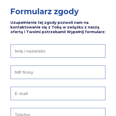
Formularz zgody
Uzupełnienie tej zgody pozwoli nam na
kontaktowanie się z Tobą w związku z naszą
ofertą i Twoimi potrzebami! Wypełnij formularz:
I
m
i
ę
i
N
n
I
a
P
z
f
w
i
A
i
r
d
s
m
r
k
y
e
o
*
s
T
*
e
e