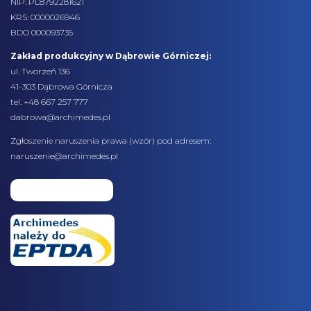
NIP: PL8792281621
KRS: 0000026946
BDO 000093735
Zakład produkcyjny w Dąbrowie Górniczej:
ul. Tworzeń 136
41-303 Dąbrowa Górnicza
tel. +48 667 257 777
dabrowa@archimedes.pl
Zgłoszenie naruszenia prawa (
wzór
) pod adresem:
naruszenie@archimedes.pl