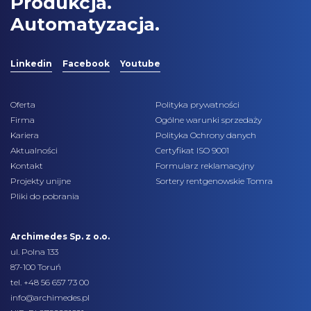
Produkcja.
Automatyzacja.
Linkedin
Facebook
Youtube
Oferta
Polityka prywatności
Firma
Ogólne warunki sprzedaży
Kariera
Polityka Ochrony danych
Aktualności
Certyfikat ISO 9001
Kontakt
Formularz reklamacyjny
Projekty unijne
Sortery rentgenowskie Tomra
Pliki do pobrania
Archimedes Sp. z o.o.
ul. Polna 133
87-100 Toruń
tel.
+48 56 657 73 00
info@archimedes.pl