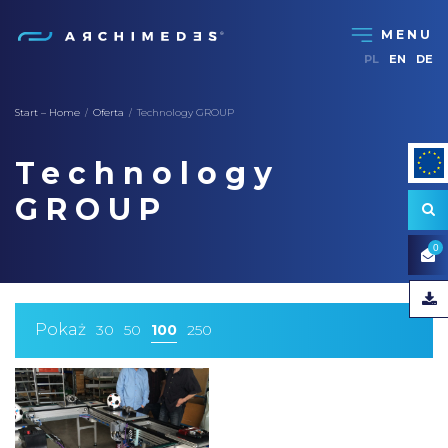
PL
EN
DE
Start – Home
Oferta
Technology GROUP
/
/
Technology
GROUP
0
Pokaż
30
50
100
250