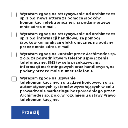
-
l
m
e
a
Z
Wyrażam zgodę na otrzymywanie od Archimedes
f
sp. z o.o. newslettera za pomoca środków
i
g
o
komunikacji elektronicznej, na podany przeze
l
o
n
mnie adres e-mail,
*
d
*
Z
Wyrażam zgodę na otrzymywanie od Archimedes
a
sp. z o.o. informacji handlowej za pomocą
g
1
środków komunikacji elektronicznej, na podany
o
*
przeze mnie adres e-mail,
d
Z
Wyrażam zgodę na kontakt przez Archimedes sp.
a
z o.o. za pośrednictwem telefonu (połączenia
g
2
telefoniczne, SMS) w celu przekazywania
o
*
informacji marketingowych oraz handlowych, na
d
podany przeze mnie numer telefonu.
a
Z
Wyrażam zgodę na używanie
3
telekomunikacyjnych urządzeń końcowych oraz
g
*
automatycznych systemów wywołujących w celu
o
prowadzenia marketingu bezpośredniego przez
d
Archimedes sp. z o.o. w rozumieniu ustawy Prawo
a
telekomunikacyjne.
4
*
Prześlij