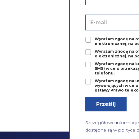
i
ę
i
A
n
d
a
r
z
e
w
Z
Wyrażam zgodę na ot
s
elektronicznej, na p
i
g
e
s
o
Z
Wyrażam zgodę na ot
-
elektronicznej, na p
k
d
g
m
o
a
o
Z
a
Wyrażam zgodę na ko
*
1
SMS) w celu przekaz
d
g
i
telefonu.
*
a
o
l
2
Z
Wyrażam zgodę na u
d
*
wywołujących w celu pr
*
g
a
ustawy Prawo teleko
o
3
d
*
Prześlij
a
4
*
Szczegółowe informacje
dostępne są w
polityce 