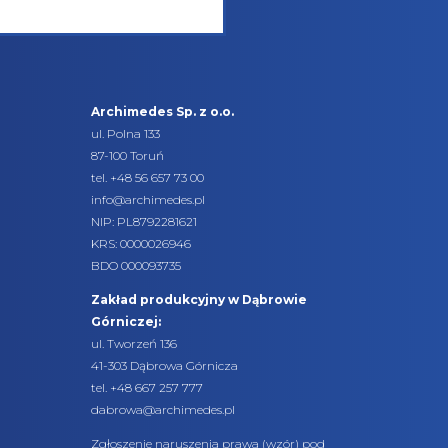
Archimedes Sp. z o.o.
ul. Polna 133
87-100 Toruń
tel.
+48 56 657 73 00
info@archimedes.pl
NIP: PL8792281621
KRS: 0000026946
BDO 000093735
Zakład produkcyjny w Dąbrowie
Górniczej:
ul. Tworzeń 136
41-303 Dąbrowa Górnicza
tel. +48 667 257 777
dabrowa@archimedes.pl
Zgłoszenie naruszenia prawa (
wzór
) pod