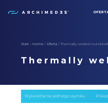
OFERT
Archimedes
Start – Home
Oferta
Thermally welded round belt
/
/
Thermally we
Wyświetlanie jednego wyniku
Poka