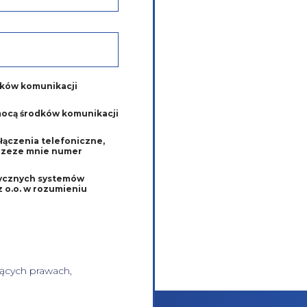
dków komunikacji
mocą środków komunikacji
łączenia telefoniczne,
przeze mnie numer
tycznych systemów
mieniu
ących prawach,