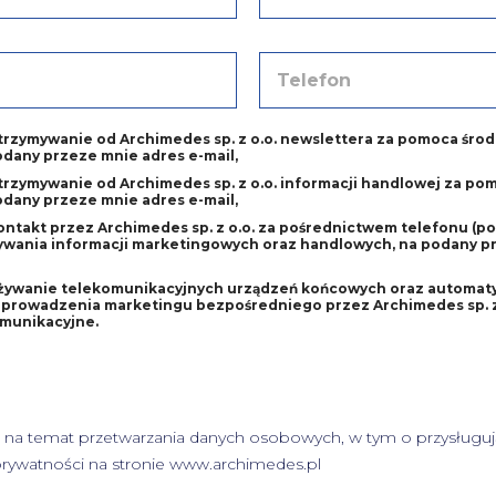
P
f
i
T
r
e
m
l
y
e
*
rzymywanie od Archimedes sp. z o.o. newslettera za pomoca śro
f
odany przeze mnie adres e-mail,
o
rzymywanie od Archimedes sp. z o.o. informacji handlowej za po
n
odany przeze mnie adres e-mail,
*
ntakt przez Archimedes sp. z o.o. za pośrednictwem telefonu (po
ywania informacji marketingowych oraz handlowych, na podany 
żywanie telekomunikacyjnych urządzeń końcowych oraz automa
owadzenia marketingu bezpośredniego przez Archimedes sp. z o.o. w rozu
munikacyjne.
 na temat przetwarzania danych osobowych, w tym o przysługuj
prywatności
na stronie www.archimedes.pl