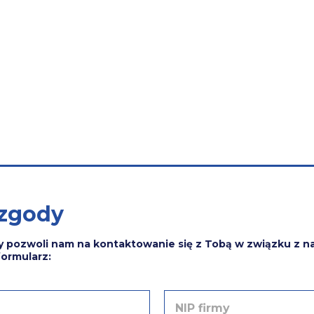
 zgody
y pozwoli nam na kontaktowanie się z Tobą w związku z na
formularz:
N
I