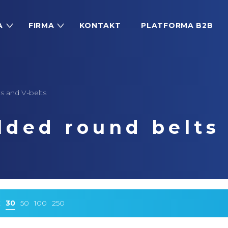
A
FIRMA
KONTAKT
PLATFORMA B2B
s and V-belts
lded round belts 
ż
30
50
100
250