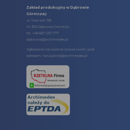
Zakład produkcyjny w Dąbrowie
Górniczej:
ul. Tworzeń 136
41-303 Dąbrowa Górnicza
tel. +48 667 257 777
dabrowa@archimedes.pl
Zgłoszenie naruszenia prawa (
wzór
) pod
adresem:
naruszenie@archimedes.pl