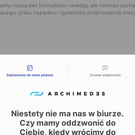
zamy naszą sieć kontaktów i wiedzę, ale również wzm
jskiego rynku napędów i systemów przenoszenia mocy
liwości kontaktu
Zadzwońcie do mnie później
Zostaw wiadomość
Niestety nie ma nas w biurze.
Czy mamy oddzwonić do
Ciebie, kiedy wrócimy do