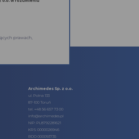
mieniu
ących prawach,
Archimedes Sp. z o.o.
ul. Polna 133
87-100 Toruń
tel.
+48 56 657 73 00
info@archimedes.pl
NIP: PL8792281621
KRS: 0000026946
BDO 000093735