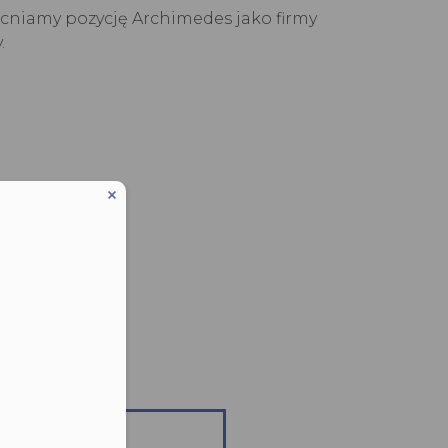
acniamy pozycję Archimedes jako firmy
.