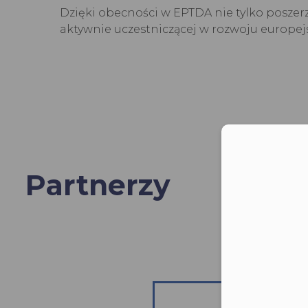
Dzięki obecności w EPTDA nie tylko poszer
aktywnie uczestniczącej w rozwoju europe
Moż
Partnerzy