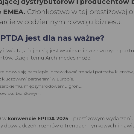
szającej dystrybutorów i producentów
e EMEA.
Członkostwo w tej prestiżowej o
arcie w codziennym rozwoju biznesu.
PTDA jest dla nas ważne?
y i świata, a jej misją jest wspieranie zrzeszonych p
entów. Dzięki temu Archimedes może:
óre pozwalają nam lepiej przewidywać trendy i potrzeby klientów,
z kluczowymi partnerami w Europie,
 szerokiemu, międzynarodowemu gronu,
dowisku branżowym.
ł w
konwencie EPTDA 2025
– prestiżowym wydarzeniu,
any doświadczeń, rozmów o trendach rynkowych i naw