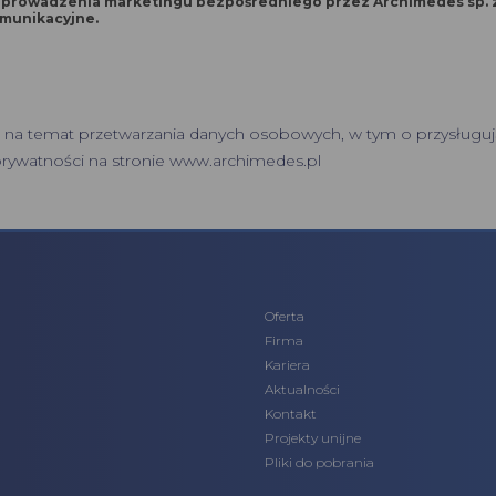
owadzenia marketingu bezpośredniego przez Archimedes sp. z o.o. w rozu
munikacyjne.
 na temat przetwarzania danych osobowych, w tym o przysługuj
prywatności
na stronie www.archimedes.pl
Oferta
Firma
Kariera
Aktualności
Kontakt
Projekty unijne
Pliki do pobrania