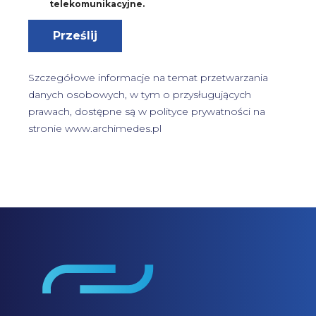
a
telekomunikacyjne.
4
*
Prześlij
Szczegółowe informacje na temat przetwarzania
danych osobowych, w tym o przysługujących
prawach, dostępne są w
polityce prywatności
na
stronie www.archimedes.pl