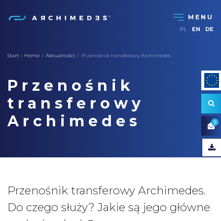
PL
EN
DE
Start – Home
Aktualności
Przenośnik transferowy Archimedes
/
/
Przenośnik
transferowy
Archimedes
0
Przenośnik transferowy Archimedes.
Do czego służy? Jakie są jego główne