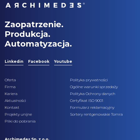
Zaopatrzenie.
Produkcja.
Automatyzacja.
Linkedin
Facebook
Youtube
Oferta
Polityka prywatności
Firma
Ogólne warunki sprzedaży
Kariera
Polityka Ochrony danych
Aktualności
Certyfikat ISO 9001
Kontakt
Formularz reklamacyjny
Projekty unijne
Sortery rentgenowskie Tomra
Pliki do pobrania
Archimedes Sp. z o.o.