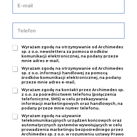
A
i
r
d
s
m
r
k
y
e
o
*
s
T
*
e
e
-
l
m
e
a
Z
Wyrażam zgodę na otrzymywanie od Archimedes
f
sp. z o.o. newslettera za pomoca środków
i
g
o
komunikacji elektronicznej, na podany przeze
l
o
n
mnie adres e-mail,
*
d
*
Z
Wyrażam zgodę na otrzymywanie od Archimedes
a
sp. z o.o. informacji handlowej za pomocą
g
1
środków komunikacji elektronicznej, na podany
o
*
przeze mnie adres e-mail,
d
Z
Wyrażam zgodę na kontakt przez Archimedes sp.
a
z o.o. za pośrednictwem telefonu (połączenia
g
2
telefoniczne, SMS) w celu przekazywania
o
*
informacji marketingowych oraz handlowych, na
d
podany przeze mnie numer telefonu.
a
Z
Wyrażam zgodę na używanie
3
telekomunikacyjnych urządzeń końcowych oraz
g
*
automatycznych systemów wywołujących w celu
o
prowadzenia marketingu bezpośredniego przez
d
Archimedes sp. z o.o. w rozumieniu ustawy Prawo