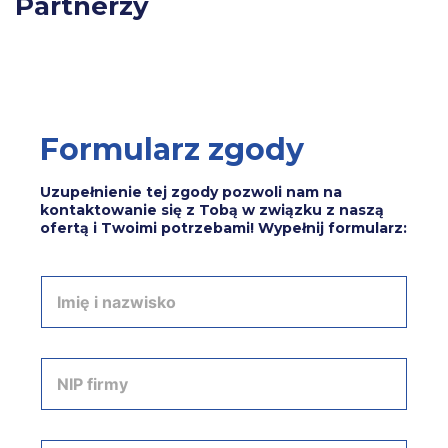
Partnerzy
Formularz zgody
Uzupełnienie tej zgody pozwoli nam na
kontaktowanie się z Tobą w związku z naszą
ofertą i Twoimi potrzebami! Wypełnij formularz:
I
m
i
ę
i
N
n
I
a
P
z
f
w
i