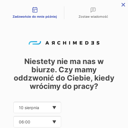
Możliwości kontaktu
Zadzwońcie do mnie później
Zostaw wiadomość
PL
EN
DE
Start – Home
Oferta
Przenośnik łukowy z tworzywową taśmą modułową
/
/
Przenośnik
łukowy z
Niestety nie ma nas w
tworzywową
biurze. Czy mamy
0
oddzwonić do Ciebie, kiedy
taśmą modułową
wrócimy do pracy?
Date and time slection for sch
Wybierz datę
Pokaż
30
50
100
250
Wybierz godzinę