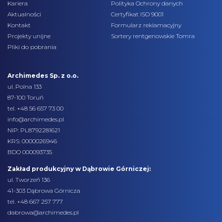
Kariera
Polityka Ochrony danych
Aktualności
Certyfikat ISO 9001
Kontakt
Formularz reklamacyjny
Projekty unijne
Sortery rentgenowskie Tomra
Pliki do pobrania
Archimedes Sp. z o.o.
ul. Polna 133
87-100 Toruń
tel.
+48 56 657 73 00
info@archimedes.pl
NIP: PL8792281621
KRS: 0000026946
BDO 000093735
Zakład produkcyjny w Dąbrowie Górniczej:
ul. Tworzeń 136
41-303 Dąbrowa Górnicza
tel. +48 667 257 777
dabrowa@archimedes.pl