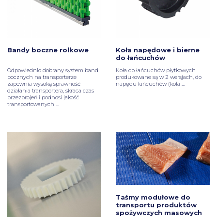
Bandy boczne rolkowe
Koła napędowe i bierne
do łańcuchów
Odpowiednio dobrany system band
Koła do łańcuchów płytkowych
bocznych na transporterze
produkowane są w 2 wersjach, do
zapewnia wysoką sprawność
napędu łańcuchów (koła ...
działania transportera, skraca czas
przezbrojeń i podnosi jakość
transportowanych ...
Taśmy modułowe do
transportu produktów
spożywczych masowych