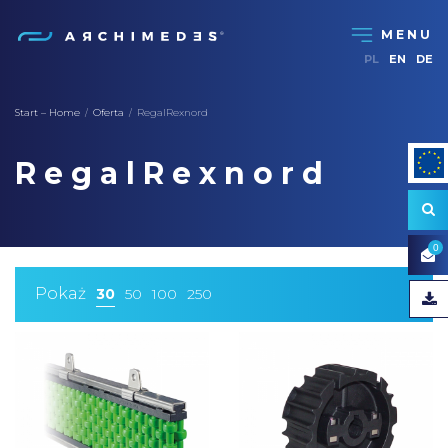
PL
EN
DE
Start – Home
Oferta
RegalRexnord
/
/
RegalRexnord
0
Pokaż
30
50
100
250