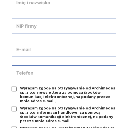
m
i
ę
i
N
n
I
a
P
z
f
w
i
A
i
r
d
s
m
r
k
y
e
o
*
s
T
*
e
e
-
l
m
e
a
Z
Wyrażam zgodę na otrzymywanie od Archimedes
f
sp. z o.o. newslettera za pomoca środków
i
g
o
komunikacji elektronicznej, na podany przeze
l
o
n
mnie adres e-mail,
*
d
*
Z
Wyrażam zgodę na otrzymywanie od Archimedes
a
sp. z o.o. informacji handlowej za pomocą
g
1
środków komunikacji elektronicznej, na podany
o
*
przeze mnie adres e-mail,
d