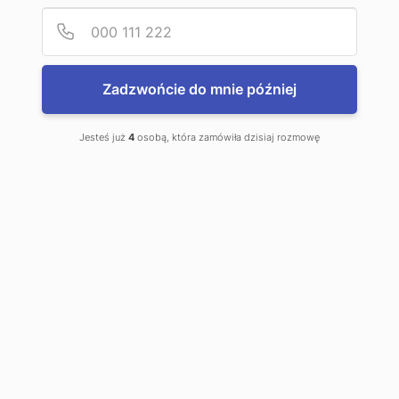
Podaj
Numer
Zadzwońcie do mnie później
Formularz reklamacyjny
Jesteś już
4
osobą, która zamówiła dzisiaj rozmowę
Partnerzy
Formularz zgody
Uzupełnienie tej zgody pozwoli nam na
kontaktowanie się z Tobą w związku z naszą