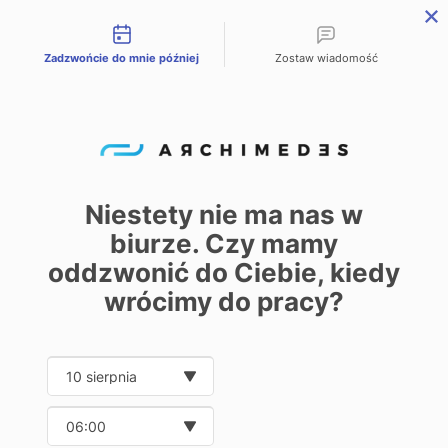
Możliwości kontaktu
Zadzwońcie do mnie później
Zostaw wiadomość
PL
EN
DE
Start – Home
Oferta
reklamacja
/
/
reklamacja
Niestety nie ma nas w
biurze. Czy mamy
0
oddzwonić do Ciebie, kiedy
Pokaż
30
50
100
250
wrócimy do pracy?
Date and time slection for sch
Wybierz datę
Wybierz godzinę