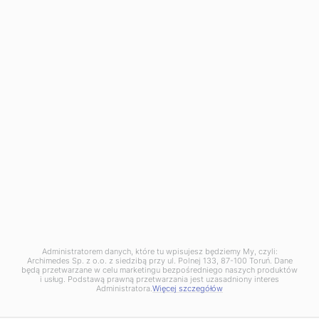
41-303 Dąbrowa Górnicza
tel. +48 667 257 777
dabrowa@archimedes.pl
Zgłoszenie naruszenia prawa (
wzór
) pod adresem:
naruszenie@archimedes.pl
Administratorem danych, które tu wpisujesz będziemy My, czyli:
Archimedes Sp. z o.o. z siedzibą przy ul. Polnej 133, 87-100 Toruń. Dane
będą przetwarzane w celu marketingu bezpośredniego naszych produktów
i usług. Podstawą prawną przetwarzania jest uzasadniony interes
Administratora.
Więcej szczegółów
© 2020 - Archimedes. Wszystkie Prawa Zastrzeżone. Projekt i wykonanie: