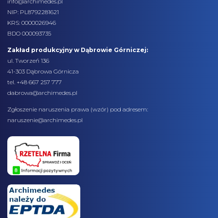
info@archimedes.pl
NIP: PL8792281621
KRS: 0000026946
BDO 000093735
Zakład produkcyjny w Dąbrowie Górniczej:
ul. Tworzeń 136
41-303 Dąbrowa Górnicza
tel. +48 667 257 777
dabrowa@archimedes.pl
Zgłoszenie naruszenia prawa (
wzór
) pod adresem:
naruszenie@archimedes.pl