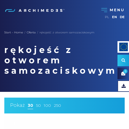
PL
EN
DE
Start – Home
Oferta
rękojeść z otworem samozaciskowym
/
/
rękojeść z
otworem
samozaciskowym
0
Pokaż
30
50
100
250