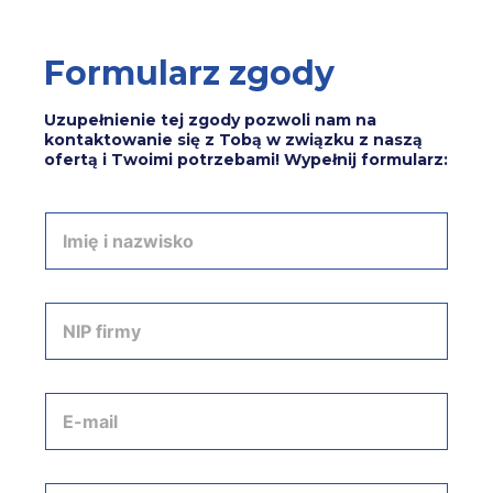
Formularz zgody
Uzupełnienie tej zgody pozwoli nam na
kontaktowanie się z Tobą w związku z naszą
ofertą i Twoimi potrzebami! Wypełnij formularz:
I
m
i
ę
i
N
n
I
a
P
z
f
w
i
A
i
r
d
s
m
r
k
y
e
o
*
s
T