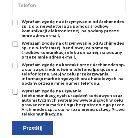
*
e
e
-
l
m
e
a
Z
Wyrażam zgodę na otrzymywanie od Archimedes
f
sp. z o.o. newslettera za pomoca środków
i
g
o
komunikacji elektronicznej, na podany przeze
l
o
n
mnie adres e-mail,
*
d
*
Z
Wyrażam zgodę na otrzymywanie od Archimedes
a
sp. z o.o. informacji handlowej za pomocą
g
1
środków komunikacji elektronicznej, na podany
o
*
przeze mnie adres e-mail,
d
Z
Wyrażam zgodę na kontakt przez Archimedes sp.
a
z o.o. za pośrednictwem telefonu (połączenia
g
2
telefoniczne, SMS) w celu przekazywania
o
*
informacji marketingowych oraz handlowych, na
d
podany przeze mnie numer telefonu.
a
Z
Wyrażam zgodę na używanie
3
telekomunikacyjnych urządzeń końcowych oraz
g
*
automatycznych systemów wywołujących w celu
o
prowadzenia marketingu bezpośredniego przez
d
Archimedes sp. z o.o. w rozumieniu ustawy Prawo
a
telekomunikacyjne.
4
*
Prześlij