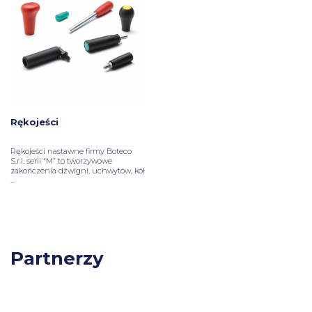
Rękojeści
Rękojeści nastawne firmy Boteco
S.r.l. serii “M” to tworzywowe
zakończenia dźwigni, uchwytów, kół
...
Partnerzy