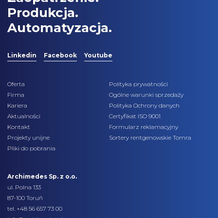
Produkcja.
Automatyzacja.
Linkedin
Facebook
Youtube
Oferta
Polityka prywatności
Firma
Ogólne warunki sprzedaży
Kariera
Polityka Ochrony danych
Aktualności
Certyfikat ISO 9001
Kontakt
Formularz reklamacyjny
Projekty unijne
Sortery rentgenowskie Tomra
Pliki do pobrania
Archimedes Sp. z o.o.
ul. Polna 133
87-100 Toruń
tel.
+48 56 657 73 00