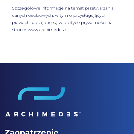
Szczegółowe informacje na temat przetwarzania
danych osobowych, w tym o przysługujących
prawach, dostępne są w
polityce prywatności
na
stronie www.archimedes.pl
Zaopatrzenie.