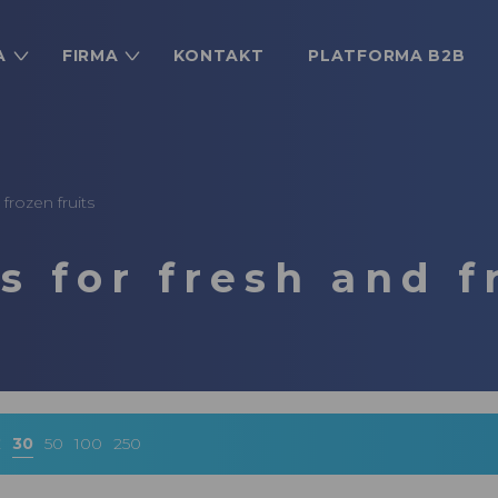
A
FIRMA
KONTAKT
PLATFORMA B2B
frozen fruits
 for fresh and f
ż
30
50
100
250