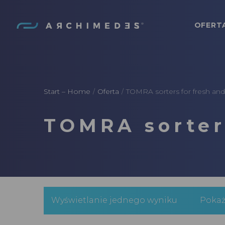
OFERT
Archimedes
Start – Home
Oferta
TOMRA sorters for fresh and 
/
/
TOMRA sorters
Wyświetlanie jednego wyniku
Poka