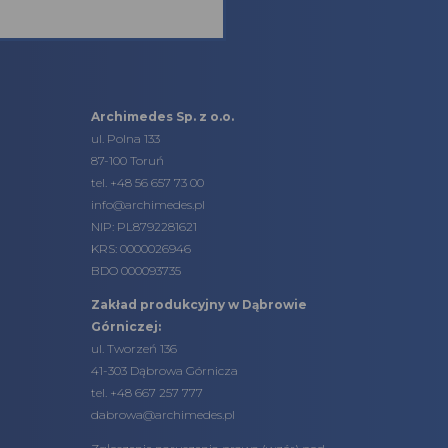
Archimedes Sp. z o.o.
ul. Polna 133
87-100 Toruń
tel.
+48 56 657 73 00
info@archimedes.pl
NIP: PL8792281621
KRS: 0000026946
BDO 000093735
Zakład produkcyjny w Dąbrowie
Górniczej:
ul. Tworzeń 136
41-303 Dąbrowa Górnicza
tel. +48 667 257 777
dabrowa@archimedes.pl