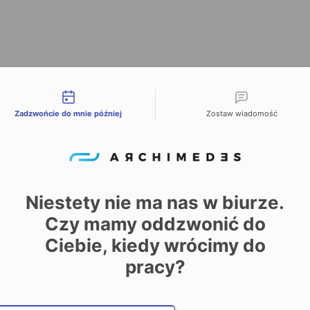
liwości kontaktu
Zadzwońcie do mnie później
Zostaw wiadomość
Niestety nie ma nas w biurze.
 zgody
Czy mamy oddzwonić do
Ciebie, kiedy wrócimy do
y pozwoli nam na kontaktowanie się z Tobą w związku z na
formularz:
pracy?
N
Date and time slection for sch
I