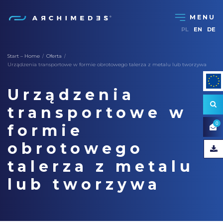
PL
EN
DE
Start – Home
Oferta
/
/
Urządzenia transportowe w formie obrotowego talerza z metalu lub tworzywa
Urządzenia
transportowe w
0
formie
obrotowego
talerza z metalu
lub tworzywa