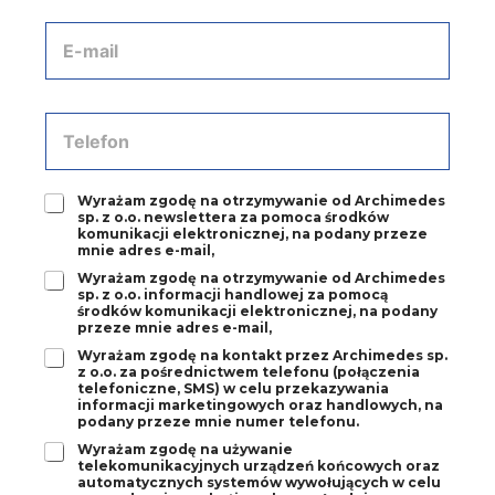
f
w
i
A
i
r
d
s
m
r
k
y
e
o
*
s
T
*
e
e
-
l
m
e
a
Z
Wyrażam zgodę na otrzymywanie od Archimedes
f
sp. z o.o. newslettera za pomoca środków
i
g
o
komunikacji elektronicznej, na podany przeze
l
o
n
mnie adres e-mail,
*
d
*
Z
Wyrażam zgodę na otrzymywanie od Archimedes
a
sp. z o.o. informacji handlowej za pomocą
g
1
środków komunikacji elektronicznej, na podany
o
*
przeze mnie adres e-mail,
d
Z
Wyrażam zgodę na kontakt przez Archimedes sp.
a
z o.o. za pośrednictwem telefonu (połączenia
g
2
telefoniczne, SMS) w celu przekazywania
o
*
informacji marketingowych oraz handlowych, na
d
podany przeze mnie numer telefonu.
a
Z
Wyrażam zgodę na używanie
3
telekomunikacyjnych urządzeń końcowych oraz
g
*
automatycznych systemów wywołujących w celu
o