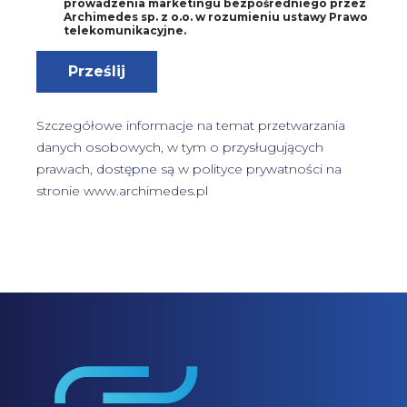
prowadzenia marketingu bezpośredniego przez
d
Archimedes sp. z o.o. w rozumieniu ustawy Prawo
a
telekomunikacyjne.
4
*
Prześlij
Szczegółowe informacje na temat przetwarzania
danych osobowych, w tym o przysługujących
prawach, dostępne są w
polityce prywatności
na
stronie www.archimedes.pl