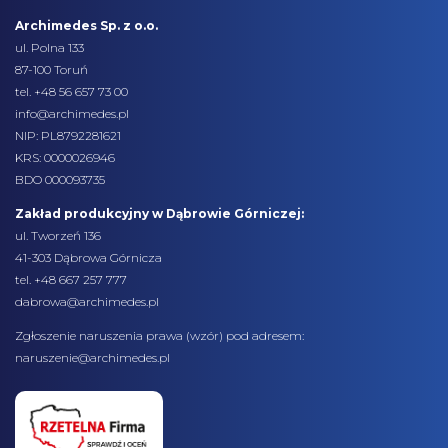
Archimedes Sp. z o.o.
ul. Polna 133
87-100 Toruń
tel.
+48 56 657 73 00
info@archimedes.pl
NIP: PL8792281621
KRS: 0000026946
BDO 000093735
Zakład produkcyjny w Dąbrowie Górniczej:
ul. Tworzeń 136
41-303 Dąbrowa Górnicza
tel. +48 667 257 777
dabrowa@archimedes.pl
Zgłoszenie naruszenia prawa (
wzór
) pod adresem:
naruszenie@archimedes.pl