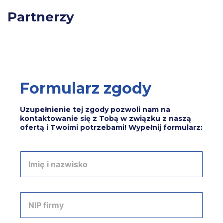
Partnerzy
Formularz zgody
Uzupełnienie tej zgody pozwoli nam na
kontaktowanie się z Tobą w związku z naszą
ofertą i Twoimi potrzebami! Wypełnij formularz:
I
m
i
ę
i
N
n
I
a
P
z