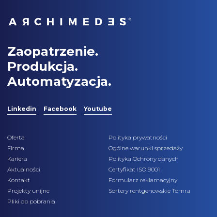
Zaopatrzenie.
Produkcja.
Automatyzacja.
Linkedin
Facebook
Youtube
Oferta
Polityka prywatności
Firma
Ogólne warunki sprzedaży
Kariera
Polityka Ochrony danych
Aktualności
Certyfikat ISO 9001
Kontakt
Formularz reklamacyjny
Projekty unijne
Sortery rentgenowskie Tomra
Pliki do pobrania