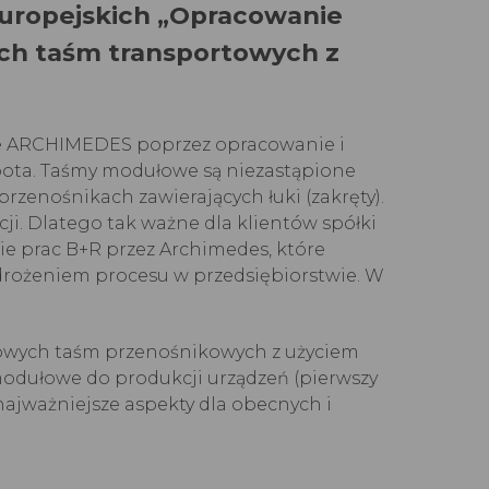
 Europejskich „Opracowanie
ch taśm transportowych z
łce ARCHIMEDES poprzez opracowanie i
ota. Taśmy modułowe są niezastąpione
rzenośnikach zawierających łuki (zakręty).
ji. Dlatego tak ważne dla klientów spółki
nie prac B+R przez Archimedes, które
wdrożeniem procesu w przedsiębiorstwie. W
owych taśm przenośnikowych z użyciem
odułowe do produkcji urządzeń (pierwszy
najważniejsze aspekty dla obecnych i