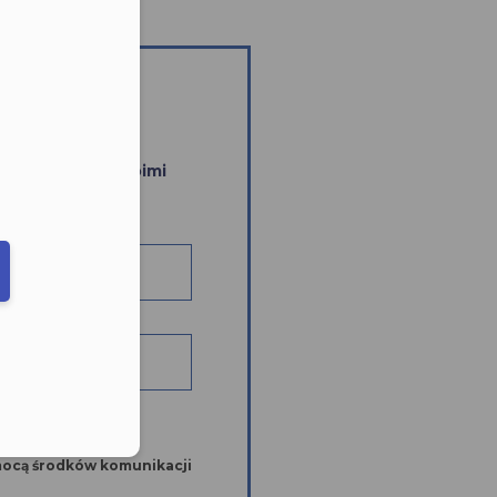
eduled call
szą ofertą i Twoimi
elefonu w formacie E164
dków komunikacji
mocą środków komunikacji