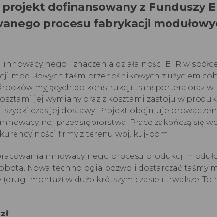
uje projekt dofinansowany z Funduszy
anego procesu fabrykacji modułowy
łu innowacyjnego i znaczenia działalności B+R w spó
ji modułowych taśm przenośnikowych z użyciem cob
środków myjących do konstrukcji transportera oraz w p
sztami jej wymiany oraz z kosztami zastoju w produkc
b. szybki czas jej dostawy. Projekt obejmuje prowadze
i innowacyjnej przedsiębiorstwa. Prace zakończą się 
rencyjności firmy z terenu woj. kuj-pom.
opracowania innowacyjnego procesu produkcji moduł
cobota. Nowa technologia pozwoli dostarczać taśmy m
(drugi montaż) w dużo krótszym czasie i trwalsze. To 
zł