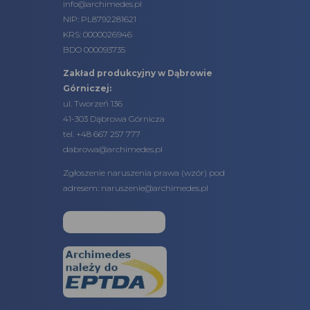
info@archimedes.pl
NIP: PL8792281621
KRS: 0000026946
BDO 000093735
Zakład produkcyjny w Dąbrowie
Górniczej:
ul. Tworzeń 136
41-303 Dąbrowa Górnicza
tel. +48 667 257 777
dabrowa@archimedes.pl
Zgłoszenie naruszenia prawa (
wzór
) pod
adresem:
naruszenie@archimedes.pl