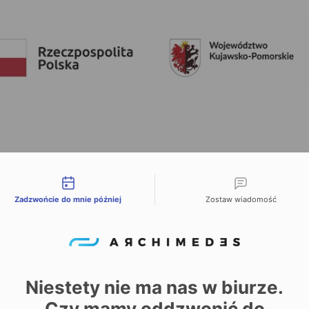
liwości kontaktu
Zadzwońcie do mnie później
Zostaw wiadomość
Niestety nie ma nas w biurze.
Czy mamy oddzwonić do