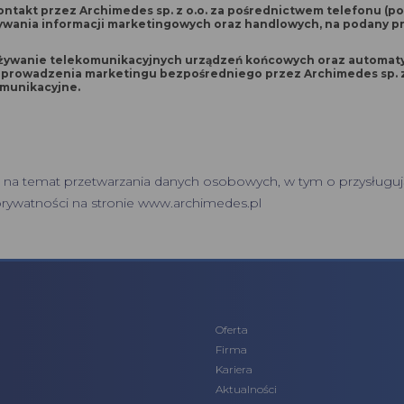
Open link in new window
ntakt przez Archimedes sp. z o.o. za pośrednictwem telefonu (po
ywania informacji marketingowych oraz handlowych, na podany 
żywanie telekomunikacyjnych urządzeń końcowych oraz automa
owadzenia marketingu bezpośredniego przez Archimedes sp. z o.o. w rozu
munikacyjne.
 na temat przetwarzania danych osobowych, w tym o przysługuj
prywatności
na stronie www.archimedes.pl
Oferta
Firma
Kariera
Aktualności