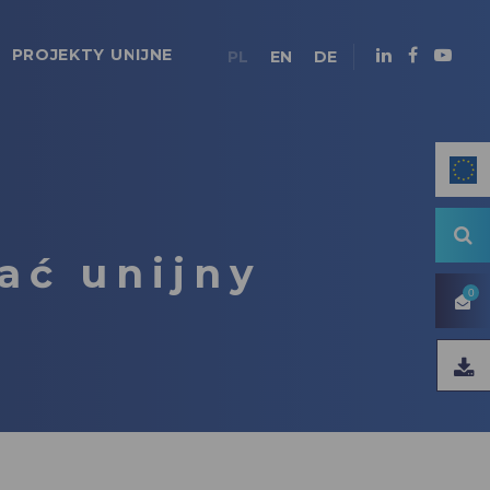
PROJEKTY UNIJNE
PL
EN
DE
ać unijny
0