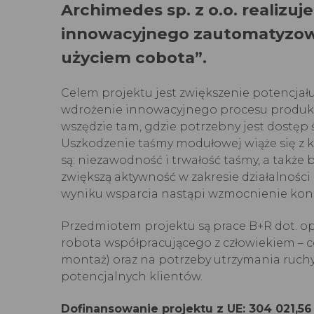
Archimedes sp. z o.o. realiz
innowacyjnego zautomatyzow
użyciem cobota”.
Celem projektu jest zwiększenie potencja
wdrożenie innowacyjnego procesu produkc
wszędzie tam, gdzie potrzebny jest dostęp 
Uszkodzenie taśmy modułowej wiąże się z ko
są: niezawodność i trwałość taśmy, a także 
zwiększą aktywność w zakresie działalnośc
wyniku wsparcia nastąpi wzmocnienie konku
Przedmiotem projektu są prace B+R dot. 
robota współpracującego z człowiekiem – 
montaż) oraz na potrzeby utrzymania ruchy 
potencjalnych klientów.
Dofinansowanie projektu z UE: 304 021,56 