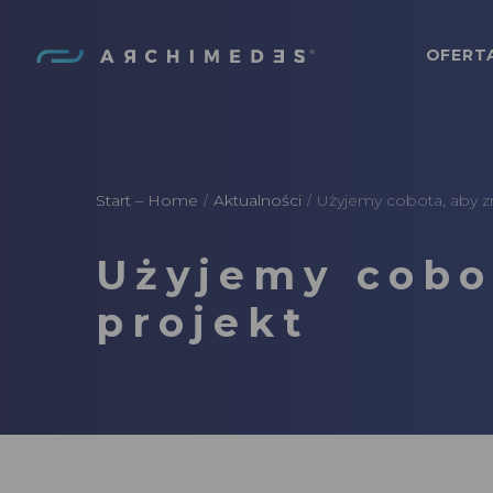
OFERT
Archimedes
Start – Home
Aktualności
Użyjemy cobota, aby zr
/
/
Użyjemy cobot
projekt