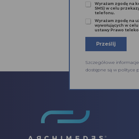
o
a
o
Z
a
Wyrażam zgodę na ko
*
1
SMS) w celu przekaz
d
g
i
telefonu.
*
a
o
l
2
Z
Wyrażam zgodę na u
d
*
wywołujących w celu pr
*
g
a
ustawy Prawo teleko
o
3
d
*
Prześlij
a
4
*
Szczegółowe informacje
dostępne są w
polityce 