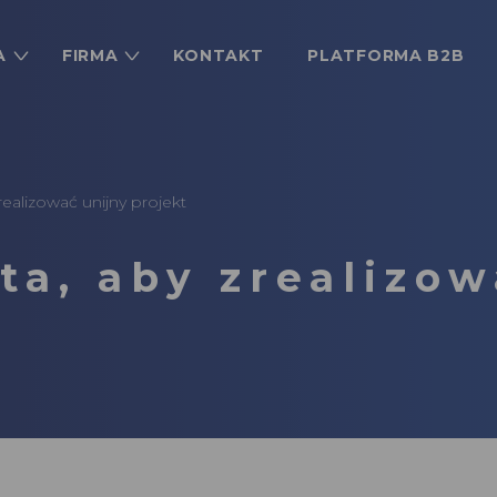
A
FIRMA
KONTAKT
PLATFORMA B2B
ealizować unijny projekt
a, aby zrealizow