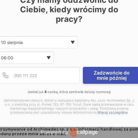
Ciebie, kiedy wrócimy do
pracy?
 zgody
Date and time slection for sch
Wybierz datę
y pozwoli nam na kontaktowanie się z Tobą w związku z na
formularz:
Wybierz godzinę
Podaj poprawny numer t
Numer telefonu
N
Zadzwońcie do
I
mnie później
P
f
Jesteś już
4
osobą, która zamówiła dzisiaj rozmowę
i
T
r
Administratorem danych, które tu wpisujesz będziemy My, czyli: Archimedes Sp. z
e
o.o. z siedzibą przy ul. Polnej 133, 87-100 Toruń. Dane będą przetwarzane w celu
m
l
marketingu bezpośredniego naszych produktów i usług. Podstawą prawną
y
e
przetwarzania jest uzasadniony interes Administratora.
Więcej szczegółów
*
rzymywanie od Archimedes sp. z o.o. newslettera za pomoca śro
f
odany przeze mnie adres e-mail,
o
rzymywanie od Archimedes sp. z o.o. informacji handlowej za po
n
Powered by
odany przeze mnie adres e-mail,
*