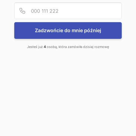
Podaj
Numer
Napędzamy przyszłość. NIEUSTAJĄCO
Zadzwońcie do mnie później
Jesteś już
4
osobą, która zamówiła dzisiaj rozmowę