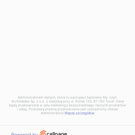
tel. +48 667 257 777
dabrowa@archimedes.pl
Zgłoszenie naruszenia prawa (
wzór
) pod adresem:
naruszenie@archimedes.pl
Administratorem danych, które tu wpisujesz będziemy My, czyli:
Archimedes Sp. z o.o. z siedzibą przy ul. Polnej 133, 87-100 Toruń. Dane
będą przetwarzane w celu marketingu bezpośredniego naszych produktów
i usług. Podstawą prawną przetwarzania jest uzasadniony interes
Administratora.
Więcej szczegółów
© 2020 - Archimedes. Wszystkie Prawa Zastrzeżone. Projekt i wykonanie:
HEDEA
Open link in new window
Powered by