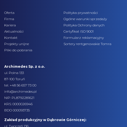
Oferta
Polityka prywatności
Firma
Ogólne warunki sprzedaży
Kariera
Polityka Ochrony danych
Aktualności
Certyfikat ISO 9001
Kontakt
Formularz reklamacyjny
Projekty unijne
Sortery rentgenowskie Tomra
Pliki do pobrania
Archimedes Sp. z o.o.
ul. Polna 133
87-100 Toruń
tel.
+48 56 657 73 00
info@archimedes.pl
NIP: PL8792281621
KRS: 0000026946
BDO 000093735
Zakład produkcyjny w Dąbrowie Górniczej:
ul. Tworzeń 136