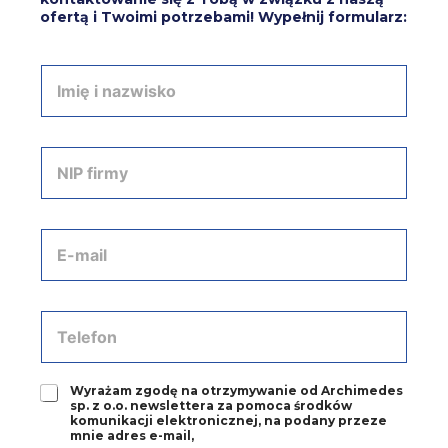
ofertą i Twoimi potrzebami! Wypełnij formularz:
I
m
i
ę
i
N
n
I
a
P
z
f
w
i
A
i
r
d
s
m
r
k
y
e
o
*
s
T
*
e
e
-
l
m
e
a
Z
Wyrażam zgodę na otrzymywanie od Archimedes
f
sp. z o.o. newslettera za pomoca środków
i
g
o
komunikacji elektronicznej, na podany przeze
l
o
n
mnie adres e-mail,
*