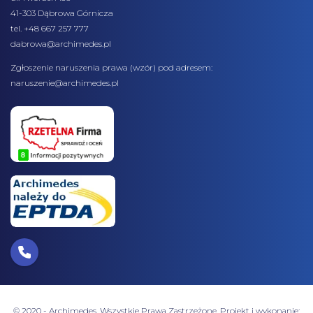
41-303 Dąbrowa Górnicza
tel. +48 667 257 777
dabrowa@archimedes.pl
Zgłoszenie naruszenia prawa (
wzór
) pod adresem:
naruszenie@archimedes.pl
© 2020 - Archimedes. Wszystkie Prawa Zastrzeżone. Projekt i wykonanie: