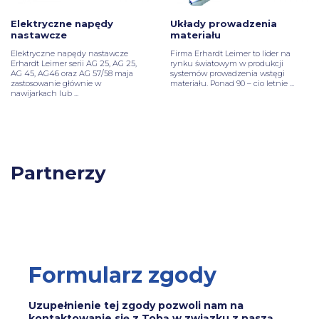
Elektryczne napędy
Układy prowadzenia
nastawcze
materiału
Elektryczne napędy nastawcze
Firma Erhardt Leimer to lider na
Erhardt Leimer serii AG 25, AG 25,
rynku światowym w produkcji
AG 45, AG46 oraz AG 57/58 maja
systemów prowadzenia wstęgi
zastosowanie głównie w
materiału. Ponad 90 – cio letnie ...
nawijarkach lub ...
Partnerzy
Formularz zgody
Uzupełnienie tej zgody pozwoli nam na
kontaktowanie się z Tobą w związku z naszą