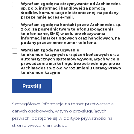
d
*
Z
Wyrażam zgodę na otrzymywanie od Archimedes
a
sp. z o.o. informacji handlowej za pomocą
g
1
środków komunikacji elektronicznej, na podany
o
*
przeze mnie adres e-mail,
d
Z
Wyrażam zgodę na kontakt przez Archimedes sp.
a
z o.o. za pośrednictwem telefonu (połączenia
g
2
telefoniczne, SMS) w celu przekazywania
o
*
informacji marketingowych oraz handlowych, na
d
podany przeze mnie numer telefonu.
a
Z
Wyrażam zgodę na używanie
3
telekomunikacyjnych urządzeń końcowych oraz
g
*
automatycznych systemów wywołujących w celu
o
prowadzenia marketingu bezpośredniego przez
d
Archimedes sp. z o.o. w rozumieniu ustawy Prawo
a
telekomunikacyjne.
4
*
Prześlij
Szczegółowe informacje na temat przetwarzania
danych osobowych, w tym o przysługujących
prawach, dostępne są w
polityce prywatności
na
stronie www.archimedes.pl