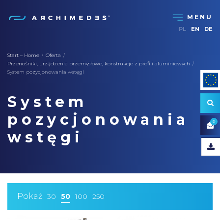
PL
EN
DE
Start – Home
Oferta
/
/
Przenośniki, urządzenia przemysłowe, konstrukcje z profili aluminiowych
/
System pozycjonowania wstęgi
System
pozycjonowania
0
wstęgi
Pokaż
30
50
100
250