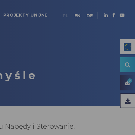
PROJEKTY UNIJNE
PL
EN
DE
myśle
0
u Napędy i Sterowanie.