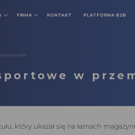
A
FIRMA
KONTAKT
PLATFORMA B2B
 w przemyśle
sportowe w prze
ułu, który ukazał się na łamach magazyn