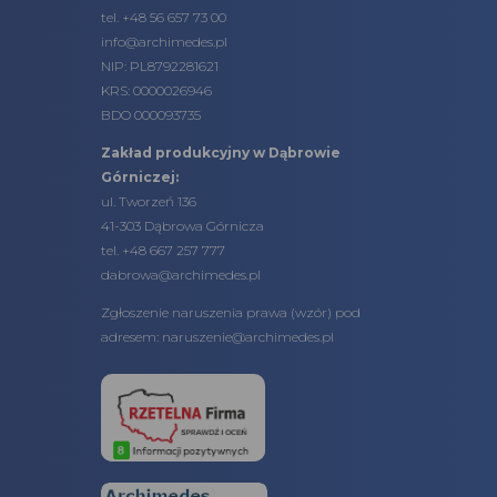
tel.
+48 56 657 73 00
info@archimedes.pl
NIP: PL8792281621
KRS: 0000026946
BDO 000093735
Zakład produkcyjny w Dąbrowie
Górniczej:
ul. Tworzeń 136
41-303 Dąbrowa Górnicza
tel. +48 667 257 777
dabrowa@archimedes.pl
Zgłoszenie naruszenia prawa (
wzór
) pod
adresem:
naruszenie@archimedes.pl