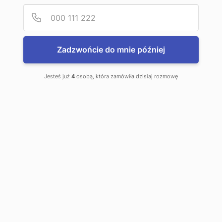
Podaj
Numer
Zadzwońcie do mnie później
Jesteś już
4
osobą, która zamówiła dzisiaj rozmowę