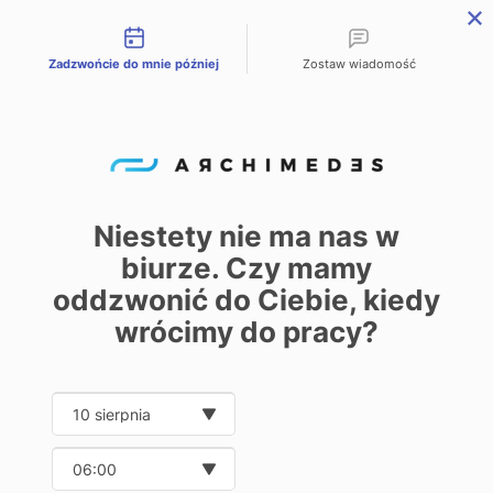
Możliwości kontaktu
Zadzwońcie do mnie później
Zostaw wiadomość
PL
EN
DE
Home
Product offer
Automation of production processes
/
/
/
Production line's control systems
Integration of technological lines
/
Integration of
technological lines
Niestety nie ma nas w
biurze. Czy mamy
0
oddzwonić do Ciebie, kiedy
wrócimy do pracy?
Do you have any questions?
Date and time slection for sch
Consult our expert:
Wybierz datę
Wybierz godzinę