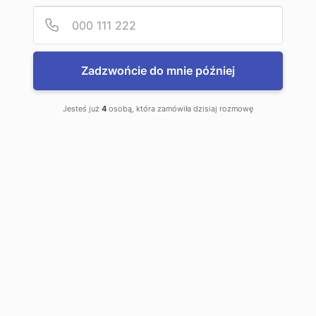
Podaj
Numer
Zadzwońcie do mnie później
Jesteś już
4
osobą, która zamówiła dzisiaj rozmowę