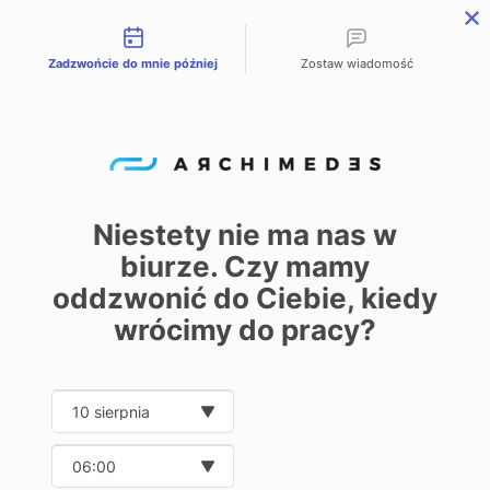
Możliwości kontaktu
Zadzwońcie do mnie później
Zostaw wiadomość
PL
EN
DE
Home
Product offer
/
/
Conveyors, industrial equipment, aluminium profile constructions
/
Conveyors with aluminium construction
/
Conveyor belts with aluminium construction
Niestety nie ma nas w
Conveyor belts with
biurze. Czy mamy
aluminium
0
oddzwonić do Ciebie, kiedy
construction
wrócimy do pracy?
Date and time slection for sch
Wybierz datę
Do you have any questions?
Wybierz godzinę
Consult our expert: