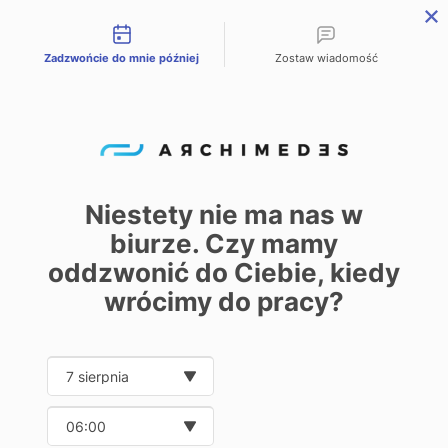
Możliwości kontaktu
Zadzwońcie do mnie później
Zostaw wiadomość
PL
EN
DE
Start – Home
Oferta
Podzespoły do budowy maszyn i urządzeń
/
/
/
Elementy przeniesienia napędu
Koła zębate pasowe
/
Koła zębate pasowe
Niestety nie ma nas w
biurze. Czy mamy
0
oddzwonić do Ciebie, kiedy
wrócimy do pracy?
Masz pytanie dotyczące produktu?
Skonsultuj się z naszym ekspertem:
Date and time slection for sch
Wybierz datę
Wybierz godzinę