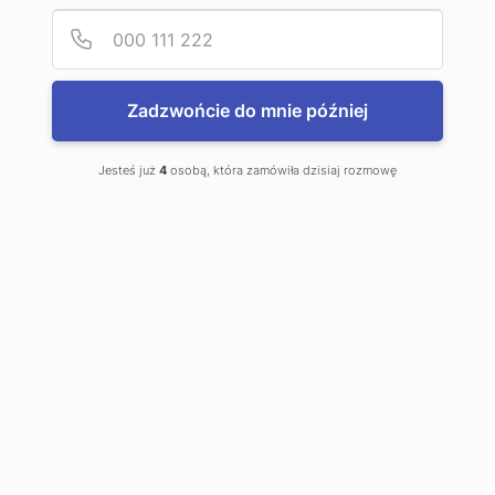
Podaj
Numer
Zadzwońcie do mnie później
Jesteś już
4
osobą, która zamówiła dzisiaj rozmowę
Załączniki
Katalog-STAGNOLI-2024.pdf
Zobacz również