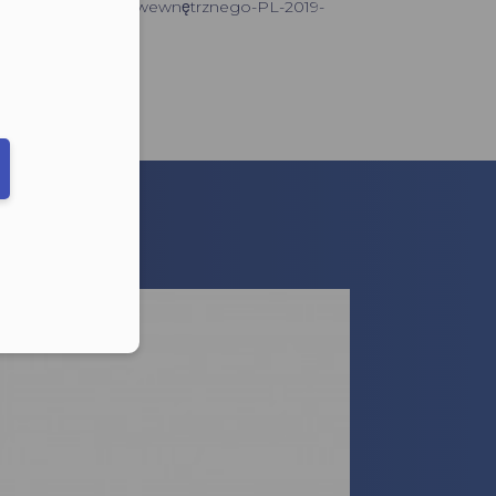
stemy transportu wewnętrznego-PL-2019-
eduled call
-5.0-2020.pdf
elefonu w formacie E164