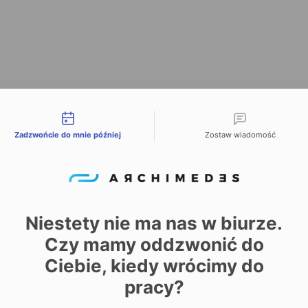
liwości kontaktu
Zadzwońcie do mnie później
Zostaw wiadomość
Attachm
KGF-P 2040.pdf
Niestety nie ma nas w biurze.
KMF-P_2040_en.pdf
Czy mamy oddzwonić do
przenośniki rolkowe.pdf
Ciebie, kiedy wrócimy do
Archimedes-Katalog-Syst
pracy?
plik interaktywny-PL-201