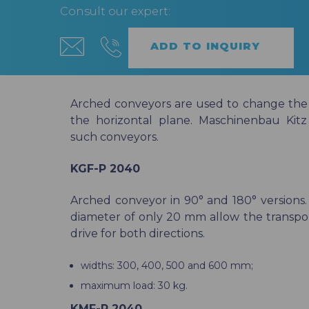
Consult our expert:
Arched conveyors are used to change the d
the horizontal plane. Maschinenbau Kitz 
such conveyors.
KGF-P 2040
Arched conveyor in 90° and 180° versions. 
diameter of only 20 mm allow the transport
drive for both directions.
widths: 300, 400, 500 and 600 mm;
maximum load: 30 kg.
KMF-P 2040