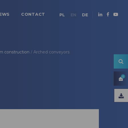
EWS
CONTACT
PL
EN
DE
m construction
Arched conveyors
/
0