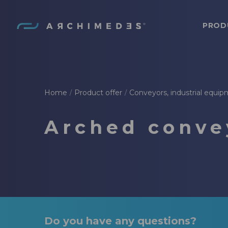
PROD
Archimedes
Home
Product offer
Conveyors, industrial equip
/
/
Arched conve
Do you have any questions?