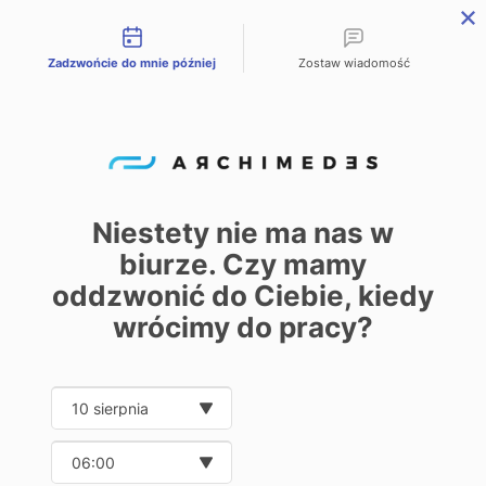
Możliwości kontaktu
Zadzwońcie do mnie później
Zostaw wiadomość
PL
EN
DE
Home
Product offer
Drives and control
Electric actuators and jacks
/
/
/
/
Screw jacks
Screw jacks
Niestety nie ma nas w
biurze. Czy mamy
0
oddzwonić do Ciebie, kiedy
wrócimy do pracy?
Do you have any questions?
Consult our expert:
Date and time slection for sch
Wybierz datę
Wybierz godzinę