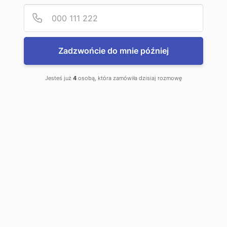
Podaj
Numer
Zadzwońcie do mnie później
Jesteś już
4
osobą, która zamówiła dzisiaj rozmowę